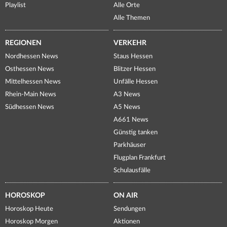
Playlist
Alle Orte
Alle Themen
REGIONEN
VERKEHR
Nordhessen News
Staus Hessen
Osthessen News
Blitzer Hessen
Mittelhessen News
Unfälle Hessen
Rhein-Main News
A3 News
Südhessen News
A5 News
A661 News
Günstig tanken
Parkhäuser
Flugplan Frankfurt
Schulausfälle
HOROSKOP
ON AIR
Horoskop Heute
Sendungen
Horoskop Morgen
Aktionen