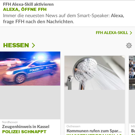
FFH Alexa-Skill aktivieren
ALEXA, ÖFFNE FFH
Immer die neuesten News auf dem Smart-Speaker:
Alexa,
frage FFH nach den Nachrichten
.
FFH ALEXA-SKILL
HESSEN
Zeugenhinweis in Kassel
Kommunen rufen zum Sparen auf
B
POLIZEI SCHNAPPT