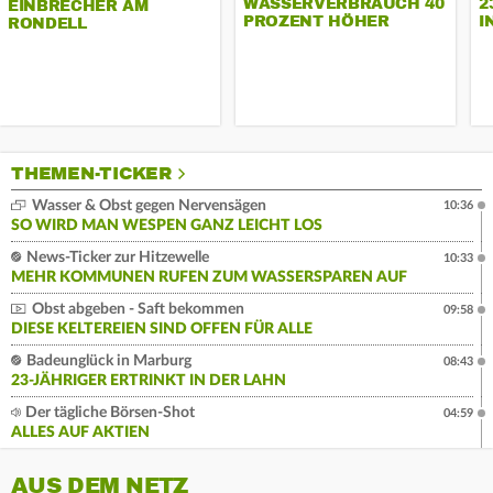
WASSERVERBRAUCH 40
2
EINBRECHER AM
PROZENT HÖHER
I
RONDELL
THEMEN-TICKER
Wasser & Obst gegen Nervensägen
10:36
SO WIRD MAN WESPEN GANZ LEICHT LOS
News-Ticker zur Hitzewelle
10:33
MEHR KOMMUNEN RUFEN ZUM WASSERSPAREN AUF
Obst abgeben - Saft bekommen
09:58
DIESE KELTEREIEN SIND OFFEN FÜR ALLE
Badeunglück in Marburg
08:43
23-JÄHRIGER ERTRINKT IN DER LAHN
Der tägliche Börsen-Shot
04:59
ALLES AUF AKTIEN
AUS DEM NETZ