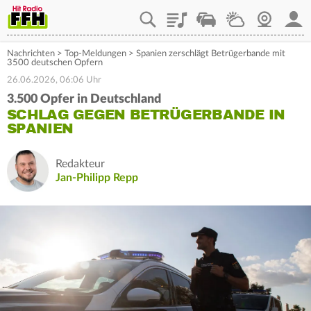
Playlist
Staupilot
Wetter
Webcam
Mein
Nachrichten
>
Top-Meldungen
>
Spanien zerschlägt Betrügerbande mit
3500 deutschen Opfern
26.06.2026, 06:06 Uhr
3.500 Opfer in Deutschland
SCHLAG GEGEN BETRÜGERBANDE IN
SPANIEN
Redakteur
Jan-Philipp Repp