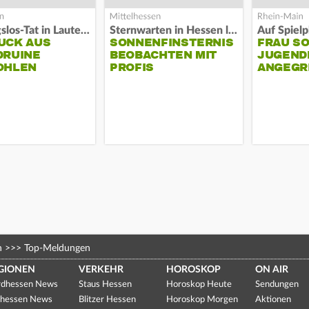
Fassungslos-Tat in Lauterbach
Sternwarten in Hessen laden ein
UCK AUS
SONNENFINSTERNIS
FRAU S
DRUINE
BEOBACHTEN MIT
JUGEND
OHLEN
PROFIS
ANGEGR
HABEN
n
>>>
Top-Meldungen
GIONEN
VERKEHR
HOROSKOP
ON AIR
dhessen News
Staus Hessen
Horoskop Heute
Sendungen
hessen News
Blitzer Hessen
Horoskop Morgen
Aktionen