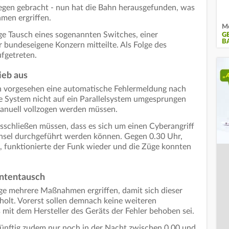
egen gebracht - nun hat die Bahn herausgefunden, was
men ergriffen.
Mo
e Tausch eines sogenannten Switches, einer
G
A
bundeseigene Konzern mitteilte. Als Folge des
ufgetreten.
ieb aus
ch vorgesehen eine automatische Fehlermeldung nach
e System nicht auf ein Parallelsystem umgesprungen
manuell vollzogen werden müssen.
usschließen müssen, dass es sich um einen Cyberangriff
hsel durchgeführt werden können. Gegen 0.30 Uhr,
, funktionierte der Funk wieder und die Züge konnten
ntentausch
ge mehrere Maßnahmen ergriffen, damit sich dieser
rholt. Vorerst sollen demnach keine weiteren
mit dem Hersteller des Geräts der Fehler behoben sei.
künftig zudem nur noch in der Nacht zwischen 0.00 und