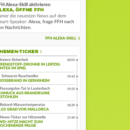
FH Alexa-Skill aktivieren
LEXA, ÖFFNE FFH
mmer die neuesten News auf dem
mart-Speaker:
Alexa, frage FFH nach
en Nachrichten
.
FFH ALEXA-SKILL
HEMEN-TICKER
Innere Sicherheit
20:01
PRENGSTOFF-DROHNE IN LEIPZIG:
MTEX IM SPIEL
Schwarze Rauchwolke
19:43
ROSSBRAND IN GERNSHEIM
Fassungslos-Tat in Lauterbach
19:25
CHMUCK AUS BRANDRUINE
ESTOHLEN
Rekord-Wassertemperatur
18:29
3,02 GRAD VOR MALLORCA
News-Ticker zur Hitzewelle
17:49
WD: HITZE MACHT ZUM
OCHENENDE PAUSE