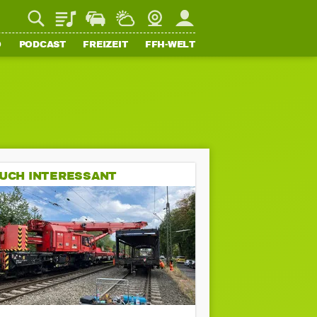
Playlist
Staupilot
Wetter
Webcam
Mein FFH
O
PODCAST
FREIZEIT
FFH-WELT
UCH INTERESSANT