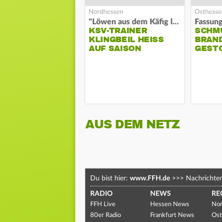
"Löwen aus dem Käfig lassen"
KSV-TRAINER
SCHM
KLINGBEIL HEISS A
BRAN
UF SAISON
GEST
AUS DEM NETZ
Du bist hier:
www.FFH.de
>>>
Nachrichte
RADIO
NEWS
RE
FFH Live
Hessen News
Nor
80er Radio
Frankfurt News
Ost