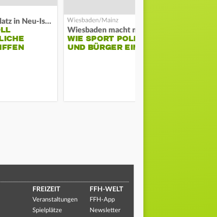
Auf Spielplatz in Neu-Isenburg
OLL
COACH KO
Wiesbaden macht mobil
LICHE
WIE SPORT POLIZEI
WILL ERS
IFFEN
UND BÜRGER EINT
STABILITÄ
FREIZEIT
FFH-WELT
Veranstaltungen
FFH-App
Spielplätze
Newsletter