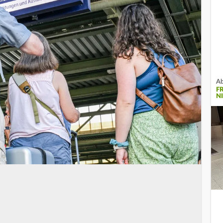
Ab
F
N