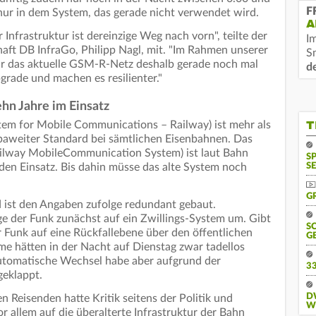
F
ur in dem System, das gerade nicht verwendet wird.
A
 Infrastruktur ist dereinzige Weg nach vorn", teilte der
I
haft DB InfraGo, Philipp Nagl, mit. "Im Rahmen unserer
S
wir das aktuelle GSM-R-Netz deshalb gerade noch mal
d
rade und machen es resilienter."
hn Jahre im Einsatz
T
m for Mobile Communications – Railway) ist mehr als
opaweiter Standard bei sämtlichen Eisenbahnen. Das
lway MobileCommunication System) ist laut Bahn
S
 den Einsatz. Bis dahin müsse das alte System noch
SE
G
ist den Angaben zufolge redundant gebaut.
ge der Funk zunächst auf ein Zwillings-System um. Gibt
S
 Funk auf eine Rückfallebene über den öffentlichen
G
me hätten in der Nacht auf Dienstag zwar tadellos
automatische Wechsel habe aber aufgrund der
3
geklappt.
D
n Reisenden hatte Kritik seitens der Politik und
W
 allem auf die überalterte Infrastruktur der Bahn