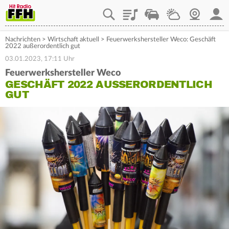
Playlist
Staupilot
Wetter
Webcam
Mein
Nachrichten
>
Wirtschaft aktuell
>
Feuerwerkshersteller Weco: Geschäft
2022 außerordentlich gut
03.01.2023, 17:11 Uhr
Feuerwerkshersteller Weco
GESCHÄFT 2022 AUSSERORDENTLICH G
UT