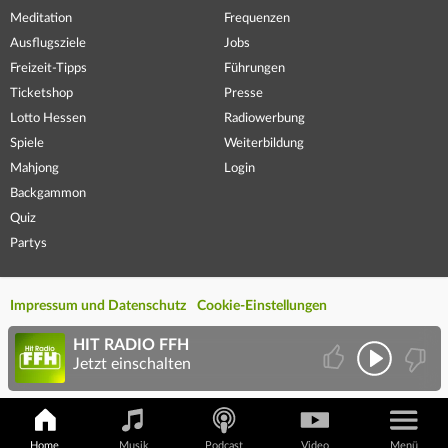
Meditation
Frequenzen
Ausflugsziele
Jobs
Freizeit-Tipps
Führungen
Ticketshop
Presse
Lotto Hessen
Radiowerbung
Spiele
Weiterbildung
Mahjong
Login
Backgammon
Quiz
Partys
Impressum und Datenschutz
Cookie-Einstellungen
HIT RADIO FFH
Jetzt einschalten
Home
Musik
Podcast
Video
Menü