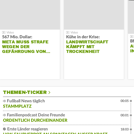
567 Mio. Dollar:
Kühe in der Krise:
B
META MUSS STRAFE
LANDWIRTSCHAFT
A
WEGEN DER
KÄMPFT MIT
I
GEFÄHRDUNG VON…
TROCKENHEIT
THEMEN-TICKER
Fußball News täglich
00:05
STAMMPLATZ
Familienpodcast Deine Freunde
00:01
ORDENTLICH DURCHEINANDER
Erste Länder reagieren
18:03