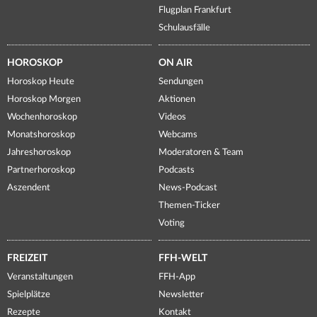
Flugplan Frankfurt
Schulausfälle
HOROSKOP
ON AIR
Horoskop Heute
Sendungen
Horoskop Morgen
Aktionen
Wochenhoroskop
Videos
Monatshoroskop
Webcams
Jahreshoroskop
Moderatoren & Team
Partnerhoroskop
Podcasts
Aszendent
News-Podcast
Themen-Ticker
Voting
FREIZEIT
FFH-WELT
Veranstaltungen
FFH-App
Spielplätze
Newsletter
Rezepte
Kontakt