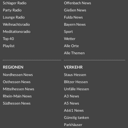
Schlager Radio
Offenbach News
Party Radio
Gießen News
Lounge Radio
Fulda News
Weihnachtsradio
Bayern News
Meditationsradio
Sport
Top 40
Wetter
Playlist
Alle Orte
Alle Themen
REGIONEN
VERKEHR
Nordhessen News
Staus Hessen
Osthessen News
Blitzer Hessen
Mittelhessen News
Unfälle Hessen
Rhein-Main News
A3 News
Südhessen News
A5 News
A661 News
Günstig tanken
Parkhäuser