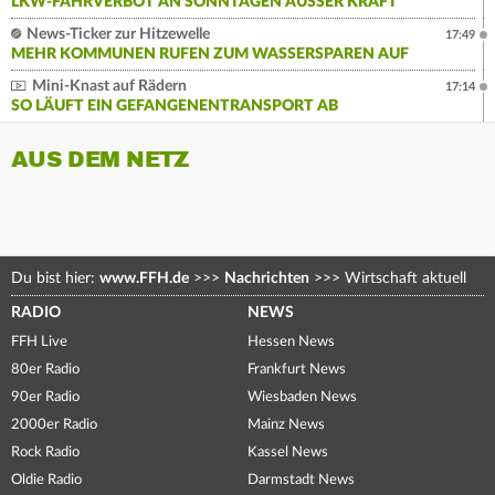
LKW-FAHRVERBOT AN SONNTAGEN AUSSER KRAFT
News-Ticker zur Hitzewelle
17:49
MEHR KOMMUNEN RUFEN ZUM WASSERSPAREN AUF
Mini-Knast auf Rädern
17:14
SO LÄUFT EIN GEFANGENENTRANSPORT AB
AUS DEM NETZ
Du bist hier:
www.FFH.de
>>>
Nachrichten
>>>
Wirtschaft aktuell
RADIO
NEWS
FFH Live
Hessen News
80er Radio
Frankfurt News
90er Radio
Wiesbaden News
2000er Radio
Mainz News
Rock Radio
Kassel News
Oldie Radio
Darmstadt News