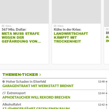
567 Mio. Dollar:
Kühe in der Krise:
B
META MUSS STRAFE
LANDWIRTSCHAFT
A
WEGEN DER
KÄMPFT MIT
I
GEFÄHRDUNG VON…
TROCKENHEIT
THEMEN-TICKER
Hoher Schaden in Eiterfeld
12:48
GARAGENTRAKT MIT WERKSTATT BRENNT
Extremsport
12:44
APNOETAUCHER WILL REKORD BRECHEN
Alkoholfahrt
12:42