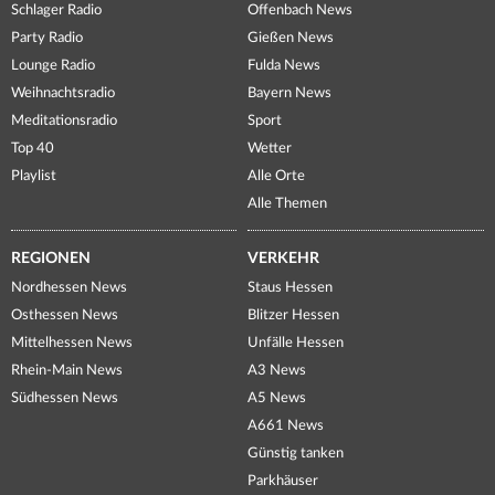
Schlager Radio
Offenbach News
Party Radio
Gießen News
Lounge Radio
Fulda News
Weihnachtsradio
Bayern News
Meditationsradio
Sport
Top 40
Wetter
Playlist
Alle Orte
Alle Themen
REGIONEN
VERKEHR
Nordhessen News
Staus Hessen
Osthessen News
Blitzer Hessen
Mittelhessen News
Unfälle Hessen
Rhein-Main News
A3 News
Südhessen News
A5 News
A661 News
Günstig tanken
Parkhäuser