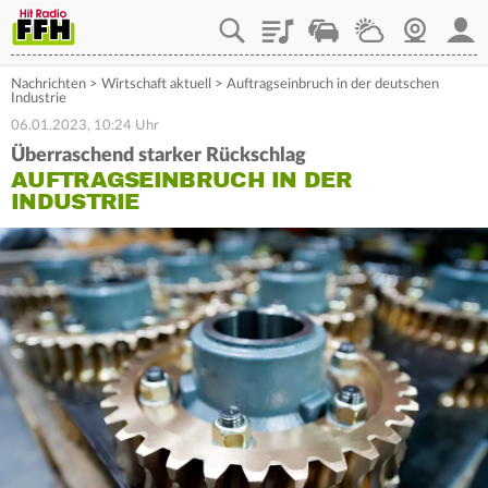
Playlist
Staupilot
Wetter
Webcam
Mein
Nachrichten
>
Wirtschaft aktuell
>
Auftragseinbruch in der deutschen
Industrie
06.01.2023, 10:24 Uhr
Überraschend starker Rückschlag
AUFTRAGSEINBRUCH IN DER
INDUSTRIE