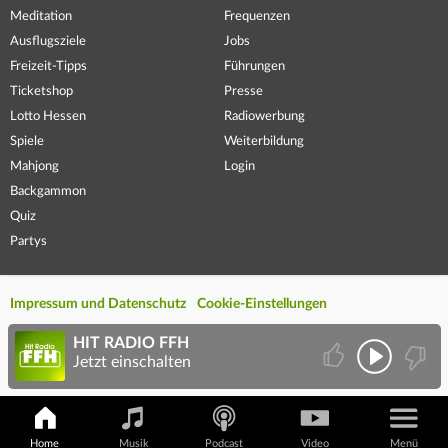
Meditation
Frequenzen
Ausflugsziele
Jobs
Freizeit-Tipps
Führungen
Ticketshop
Presse
Lotto Hessen
Radiowerbung
Spiele
Weiterbildung
Mahjong
Login
Backgammon
Quiz
Partys
Impressum und Datenschutz
Cookie-Einstellungen
HIT RADIO FFH
Jetzt einschalten
Home
Musik
Podcast
Video
Menü