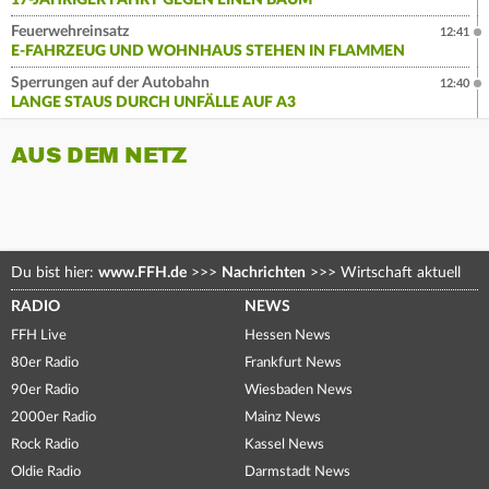
17-JÄHRIGER FÄHRT GEGEN EINEN BAUM
Feuerwehreinsatz
12:41
E-FAHRZEUG UND WOHNHAUS STEHEN IN FLAMMEN
Sperrungen auf der Autobahn
12:40
LANGE STAUS DURCH UNFÄLLE AUF A3
AUS DEM NETZ
Du bist hier:
www.FFH.de
>>>
Nachrichten
>>>
Wirtschaft aktuell
RADIO
NEWS
FFH Live
Hessen News
80er Radio
Frankfurt News
90er Radio
Wiesbaden News
2000er Radio
Mainz News
Rock Radio
Kassel News
Oldie Radio
Darmstadt News