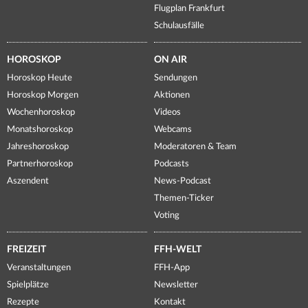
Flugplan Frankfurt
Schulausfälle
HOROSKOP
ON AIR
Horoskop Heute
Sendungen
Horoskop Morgen
Aktionen
Wochenhoroskop
Videos
Monatshoroskop
Webcams
Jahreshoroskop
Moderatoren & Team
Partnerhoroskop
Podcasts
Aszendent
News-Podcast
Themen-Ticker
Voting
FREIZEIT
FFH-WELT
Veranstaltungen
FFH-App
Spielplätze
Newsletter
Rezepte
Kontakt