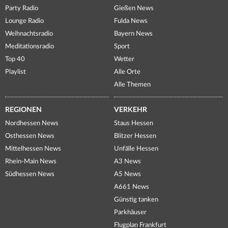
Party Radio
Gießen News
Lounge Radio
Fulda News
Weihnachtsradio
Bayern News
Meditationsradio
Sport
Top 40
Wetter
Playlist
Alle Orte
Alle Themen
REGIONEN
VERKEHR
Nordhessen News
Staus Hessen
Osthessen News
Blitzer Hessen
Mittelhessen News
Unfälle Hessen
Rhein-Main News
A3 News
Südhessen News
A5 News
A661 News
Günstig tanken
Parkhäuser
Flugplan Frankfurt