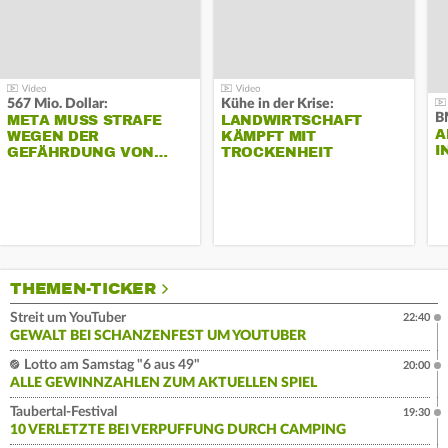
567 Mio. Dollar:
Kühe in der Krise:
B
META MUSS STRAFE
LANDWIRTSCHAFT
A
WEGEN DER
KÄMPFT MIT
I
GEFÄHRDUNG VON…
TROCKENHEIT
THEMEN-TICKER
Streit um YouTuber
22:40
GEWALT BEI SCHANZENFEST UM YOUTUBER
Lotto am Samstag "6 aus 49"
20:00
ALLE GEWINNZAHLEN ZUM AKTUELLEN SPIEL
Taubertal-Festival
19:30
10 VERLETZTE BEI VERPUFFUNG DURCH CAMPING