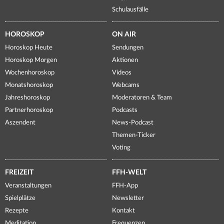
Schulausfälle
HOROSKOP
ON AIR
Horoskop Heute
Sendungen
Horoskop Morgen
Aktionen
Wochenhoroskop
Videos
Monatshoroskop
Webcams
Jahreshoroskop
Moderatoren & Team
Partnerhoroskop
Podcasts
Aszendent
News-Podcast
Themen-Ticker
Voting
FREIZEIT
FFH-WELT
Veranstaltungen
FFH-App
Spielplätze
Newsletter
Rezepte
Kontakt
Meditation
Frequenzen