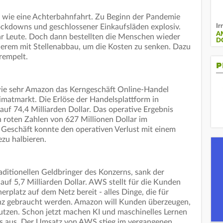
 wie eine Achterbahnfahrt. Zu Beginn der Pandemie
Ir
ockdowns und geschlossener Einkaufsläden explosiv.
A
 Leute. Doch dann bestellten die Menschen wieder
D
derem mit Stellenabbau, um die Kosten zu senken. Dazu
rempelt.
P
wie sehr Amazon das Kerngeschäft Online-Handel
eimatmarkt. Die Erlöse der Handelsplattform in
uf 74,4 Milliarden Dollar. Das operative Ergebnis
ch roten Zahlen von 627 Millionen Dollar im
e Geschäft konnte den operativen Verlust mit einem
zu halbieren.
ditionellen Geldbringer des Konzerns, sank der
uf 5,7 Milliarden Dollar. AWS stellt für die Kunden
rplatz auf dem Netz bereit - alles Dinge, die für
genz gebraucht werden. Amazon will Kunden überzeugen,
nutzen. Schon jetzt machen KI und maschinelles Lernen
s aus. Der Umsatz von AWS stieg im vergangenen