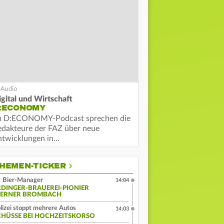
igital und Wirtschaft
:ECONOMY
m D:ECONOMY-Podcast sprechen die
edakteure der FAZ über neue
ntwicklungen in…
HEMEN-TICKER
Bier-Manager
14:04
RDINGER-BRAUEREI-PIONIER
ERNER BROMBACH
lizei stoppt mehrere Autos
14:03
CHÜSSE BEI HOCHZEITSKORSO