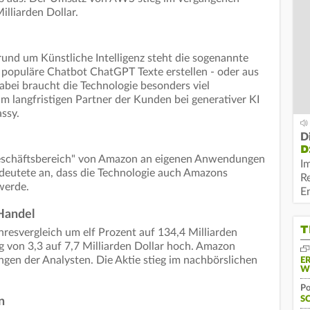
lliarden Dollar.
rund um Künstliche Intelligenz steht die sogenannte
r populäre Chatbot ChatGPT Texte erstellen - oder aus
abei braucht die Technologie besonders viel
 langfristigen Partner der Kunden bei generativer KI
ssy.
D
D
 Geschäftsbereich" von Amazon an eigenen Anwendungen
I
y deutete an, dass die Technologie auch Amazons
R
werde.
E
 Handel
T
esvergleich um elf Prozent auf 134,4 Milliarden
g von 3,3 auf 7,7 Milliarden Dollar hoch. Amazon
ngen der Analysten. Die Aktie stieg im nachbörslichen
E
W
Po
S
n