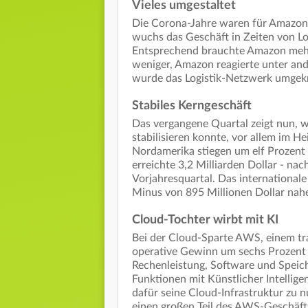
Vieles umgestaltet
Die Corona-Jahre waren für Amazon
wuchs das Geschäft in Zeiten von L
Entsprechend brauchte Amazon mehr
weniger, Amazon reagierte unter an
wurde das Logistik-Netzwerk umgek
Stabiles Kerngeschäft
Das vergangene Quartal zeigt nun, 
stabilisieren konnte, vor allem im H
Nordamerika stiegen um elf Prozent a
erreichte 3,2 Milliarden Dollar - na
Vorjahresquartal. Das international
Minus von 895 Millionen Dollar nahe
Cloud-Tochter wirbt mit KI
Bei der Cloud-Sparte AWS, einem tra
operative Gewinn um sechs Prozent a
Rechenleistung, Software und Speiche
Funktionen mit Künstlicher Intelli
dafür seine Cloud-Infrastruktur zu 
einen großen Teil des AWS-Geschäft