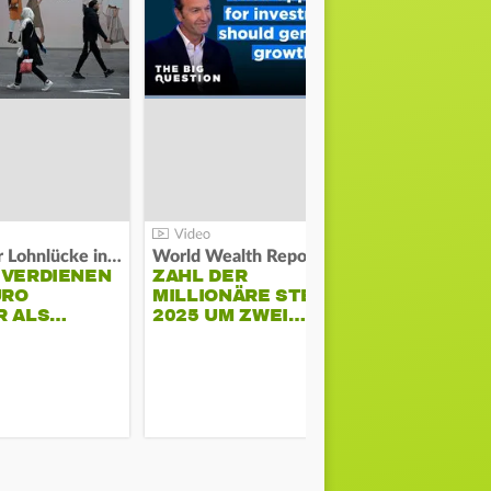
Kosten der Lohnlücke in der EU:
World Wealth Report:
 VERDIENEN
ZAHL DER
URO
MILLIONÄRE STEIGT
SONNENST
R ALS…
2025 UM ZWEI…
HÜHNERST