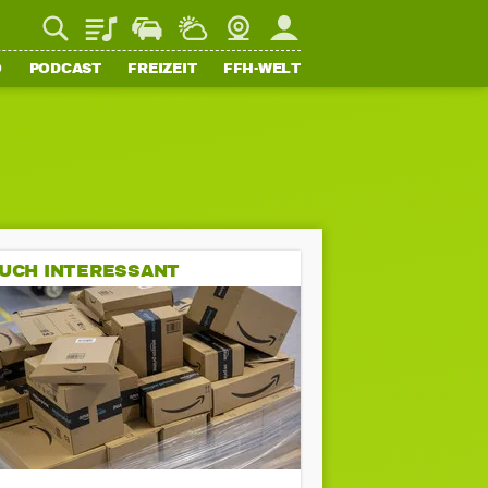
Playlist
Staupilot
Wetter
Webcam
Mein FFH
O
PODCAST
FREIZEIT
FFH-WELT
UCH INTERESSANT