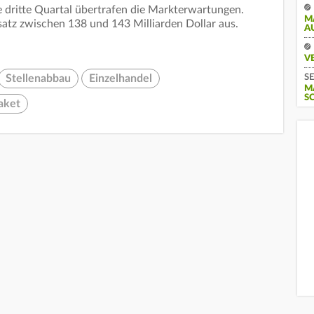
 dritte Quartal übertrafen die Markterwartungen.
M
tz zwischen 138 und 143 Milliarden Dollar aus.
A
V
SE
Stellenabbau
Einzelhandel
M
S
aket