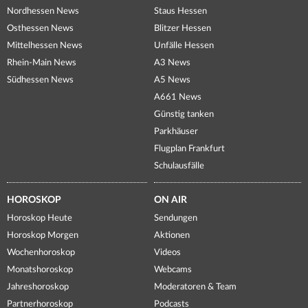
Nordhessen News
Staus Hessen
Osthessen News
Blitzer Hessen
Mittelhessen News
Unfälle Hessen
Rhein-Main News
A3 News
Südhessen News
A5 News
A661 News
Günstig tanken
Parkhäuser
Flugplan Frankfurt
Schulausfälle
HOROSKOP
ON AIR
Horoskop Heute
Sendungen
Horoskop Morgen
Aktionen
Wochenhoroskop
Videos
Monatshoroskop
Webcams
Jahreshoroskop
Moderatoren & Team
Partnerhoroskop
Podcasts