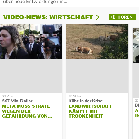
über neue Entwicklungen in…
VIDEO-NEWS: WIRTSCHAFT
HÖREN
567 Mio. Dollar:
Kühe in der Krise:
B
META MUSS STRAFE
LANDWIRTSCHAFT
A
WEGEN DER
KÄMPFT MIT
I
GEFÄHRDUNG VON…
TROCKENHEIT