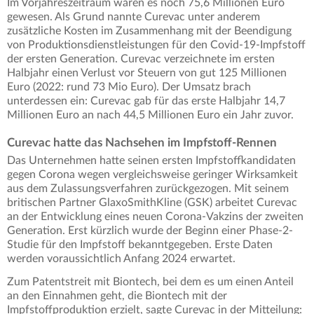
Im Vorjahreszeitraum waren es noch 75,6 Millionen Euro
gewesen. Als Grund nannte Curevac unter anderem
zusätzliche Kosten im Zusammenhang mit der Beendigung
von Produktionsdienstleistungen für den Covid-19-Impfstoff
der ersten Generation. Curevac verzeichnete im ersten
Halbjahr einen Verlust vor Steuern von gut 125 Millionen
Euro (2022: rund 73 Mio Euro). Der Umsatz brach
unterdessen ein: Curevac gab für das erste Halbjahr 14,7
Millionen Euro an nach 44,5 Millionen Euro ein Jahr zuvor.
Curevac hatte das Nachsehen im Impfstoff-Rennen
Das Unternehmen hatte seinen ersten Impfstoffkandidaten
gegen Corona wegen vergleichsweise geringer Wirksamkeit
aus dem Zulassungsverfahren zurückgezogen. Mit seinem
britischen Partner GlaxoSmithKline (GSK) arbeitet Curevac
an der Entwicklung eines neuen Corona-Vakzins der zweiten
Generation. Erst kürzlich wurde der Beginn einer Phase-2-
Studie für den Impfstoff bekanntgegeben. Erste Daten
werden voraussichtlich Anfang 2024 erwartet.
Zum Patentstreit mit Biontech, bei dem es um einen Anteil
an den Einnahmen geht, die Biontech mit der
Impfstoffproduktion erzielt, sagte Curevac in der Mitteilung: