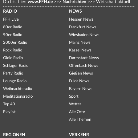
Du bist hier:
www.FFH.de
>>>
Nachrichten
>>>
Wirtschaft aktuell
RADIO
NEWS
FFH Live
Hessen News
80er Radio
Frankfurt News
90er Radio
Wiesbaden News
2000er Radio
Mainz News
Rock Radio
Kassel News
Oldie Radio
Darmstadt News
Schlager Radio
Offenbach News
Party Radio
Gießen News
Lounge Radio
Fulda News
Weihnachtsradio
Bayern News
Meditationsradio
Sport
Top 40
Wetter
Playlist
Alle Orte
Alle Themen
REGIONEN
VERKEHR