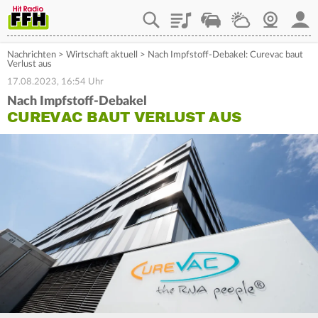
Playlist
Staupilot
Wetter
Webcam
Mein
Nachrichten
>
Wirtschaft aktuell
>
Nach Impfstoff-Debakel: Curevac baut
Verlust aus
17.08.2023, 16:54 Uhr
Nach Impfstoff-Debakel
CUREVAC BAUT VERLUST AUS