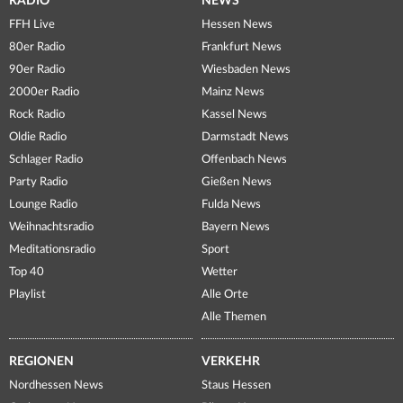
RADIO
NEWS
FFH Live
Hessen News
80er Radio
Frankfurt News
90er Radio
Wiesbaden News
2000er Radio
Mainz News
Rock Radio
Kassel News
Oldie Radio
Darmstadt News
Schlager Radio
Offenbach News
Party Radio
Gießen News
Lounge Radio
Fulda News
Weihnachtsradio
Bayern News
Meditationsradio
Sport
Top 40
Wetter
Playlist
Alle Orte
Alle Themen
REGIONEN
VERKEHR
Nordhessen News
Staus Hessen