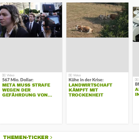
567 Mio. Dollar:
Kühe in der Krise:
B
META MUSS STRAFE
LANDWIRTSCHAFT
A
WEGEN DER
KÄMPFT MIT
I
GEFÄHRDUNG VON…
TROCKENHEIT
THEMEN-TICKER