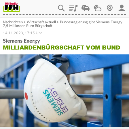
Playlist
Staupilot
Wetter
Webcam
Mein
Nachrichten
>
Wirtschaft aktuell
>
Bundesregierung gibt Siemens Energy
7,5 Milliarden Euro Bürgschaft
14.11.2023, 17:15 Uhr
Siemens Energy
MILLIARDENBÜRGSCHAFT VOM BUND