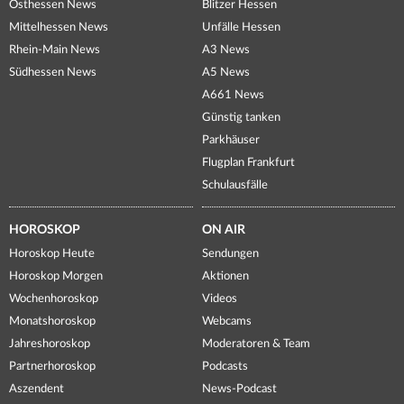
Osthessen News
Blitzer Hessen
Mittelhessen News
Unfälle Hessen
Rhein-Main News
A3 News
Südhessen News
A5 News
A661 News
Günstig tanken
Parkhäuser
Flugplan Frankfurt
Schulausfälle
HOROSKOP
ON AIR
Horoskop Heute
Sendungen
Horoskop Morgen
Aktionen
Wochenhoroskop
Videos
Monatshoroskop
Webcams
Jahreshoroskop
Moderatoren & Team
Partnerhoroskop
Podcasts
Aszendent
News-Podcast