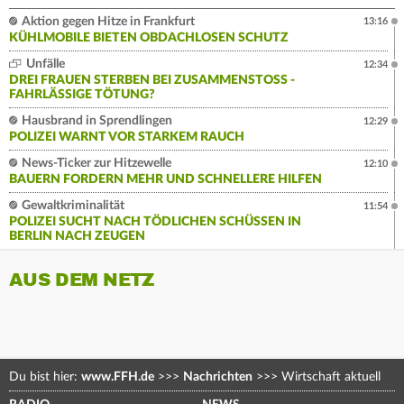
Aktion gegen Hitze in Frankfurt
13:16
KÜHLMOBILE BIETEN OBDACHLOSEN SCHUTZ
Unfälle
12:34
DREI FRAUEN STERBEN BEI ZUSAMMENSTOSS - F
AHRLÄSSIGE TÖTUNG?
Hausbrand in Sprendlingen
12:29
POLIZEI WARNT VOR STARKEM RAUCH
News-Ticker zur Hitzewelle
12:10
BAUERN FORDERN MEHR UND SCHNELLERE HILFEN
Gewaltkriminalität
11:54
POLIZEI SUCHT NACH TÖDLICHEN SCHÜSSEN IN
BERLIN NACH ZEUGEN
AUS DEM NETZ
Du bist hier:
www.FFH.de
>>>
Nachrichten
>>>
Wirtschaft aktuell