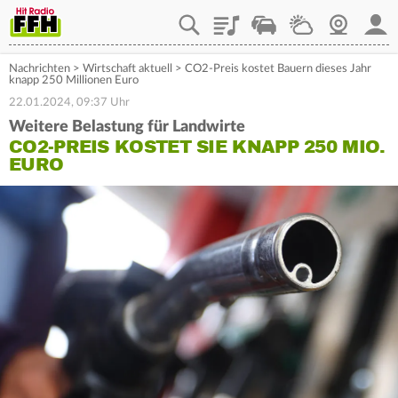
Playlist
Staupilot
Wetter
Webcam
Mein
Nachrichten
>
Wirtschaft aktuell
>
CO2-Preis kostet Bauern dieses Jahr
knapp 250 Millionen Euro
22.01.2024, 09:37 Uhr
Weitere Belastung für Landwirte
CO2-PREIS KOSTET SIE KNAPP 250 MIO.
EURO