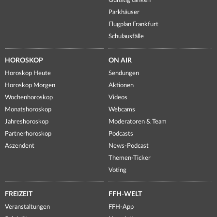
Günstig tanken
Parkhäuser
Flugplan Frankfurt
Schulausfälle
HOROSKOP
ON AIR
Horoskop Heute
Sendungen
Horoskop Morgen
Aktionen
Wochenhoroskop
Videos
Monatshoroskop
Webcams
Jahreshoroskop
Moderatoren & Team
Partnerhoroskop
Podcasts
Aszendent
News-Podcast
Themen-Ticker
Voting
FREIZEIT
FFH-WELT
Veranstaltungen
FFH-App