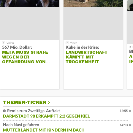
567 Mio. Dollar:
Kühe in der Krise:
B
META MUSS STRAFE
LANDWIRTSCHAFT
A
WEGEN DER
KÄMPFT MIT
I
GEFÄHRDUNG VON…
TROCKENHEIT
THEMEN-TICKER
Remis zum Zweitliga-Auftakt
14:55
DARMSTADT 98 ERKÄMPFT 2:2 GEGEN KIEL
Nach Navi gefahren
14:13
MUTTER LANDET MIT KINDERN IM BACH