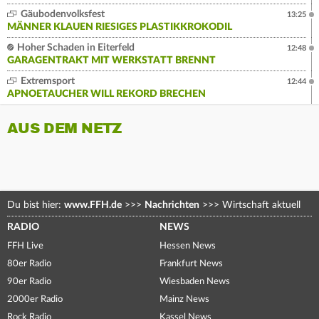
Gäubodenvolksfest
13:25
MÄNNER KLAUEN RIESIGES PLASTIKKROKODIL
Hoher Schaden in Eiterfeld
12:48
GARAGENTRAKT MIT WERKSTATT BRENNT
Extremsport
12:44
APNOETAUCHER WILL REKORD BRECHEN
AUS DEM NETZ
Du bist hier:
www.FFH.de
>>>
Nachrichten
>>>
Wirtschaft aktuell
RADIO
NEWS
FFH Live
Hessen News
80er Radio
Frankfurt News
90er Radio
Wiesbaden News
2000er Radio
Mainz News
Rock Radio
Kassel News