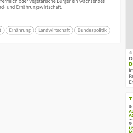
afermilch oder vegetarische Burger ein wachsendes
nd- und Ernährungswirtschaft.
t
Ernährung
Landwirtschaft
Bundespolitik
D
D
I
R
E
T
A
A
U
M