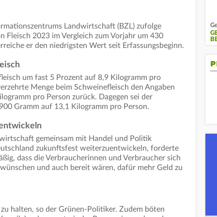
Ge
rmationszentrums Landwirtschaft (BZL) zufolge
G
n Fleisch 2023 im Vergleich zum Vorjahr um 430
B
eiche er den niedrigsten Wert seit Erfassungsbeginn.
P
eisch
leisch um fast 5 Prozent auf 8,9 Kilogramm pro
 verzehrte Menge beim Schweinefleisch den Angaben
logramm pro Person zurück. Dagegen sei der
 900 Gramm auf 13,1 Kilogramm pro Person.
rentwickeln
ndwirtschaft gemeinsam mit Handel und Politik
eutschland zukunftsfest weiterzuentwickeln, forderte
ßig, dass die Verbraucherinnen und Verbraucher sich
g wünschen und auch bereit wären, dafür mehr Geld zu
 zu halten, so der Grünen-Politiker. Zudem böten