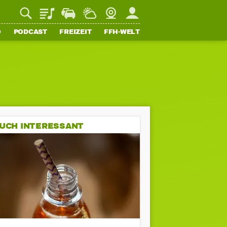
Playlist
Staupilot
Wetter
Webcam
Mein FFH
O
PODCAST
FREIZEIT
FFH-WELT
UCH INTERESSANT