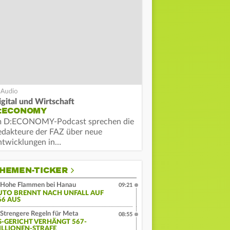
igital und Wirtschaft
:ECONOMY
m D:ECONOMY-Podcast sprechen die
edakteure der FAZ über neue
ntwicklungen in…
HEMEN-TICKER
Hohe Flammen bei Hanau
09:21
UTO BRENNT NACH UNFALL AUF
66 AUS
Strengere Regeln für Meta
08:55
S-GERICHT VERHÄNGT 567-
ILLIONEN-STRAFE