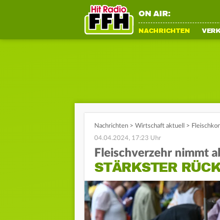
ON AIR:
NACHRICHTEN
VER
Nachrichten
>
Wirtschaft aktuell
>
Fleischko
04.04.2024, 17:23 Uhr
Fleischverzehr nimmt a
STÄRKSTER RÜCK