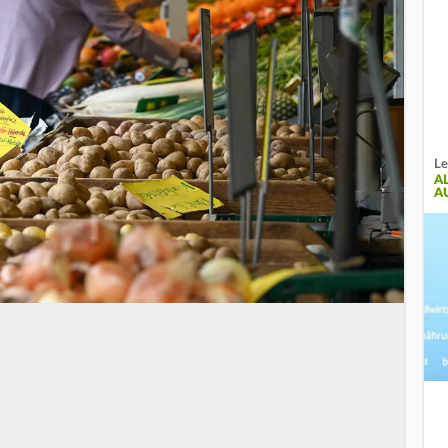
Le
A
A