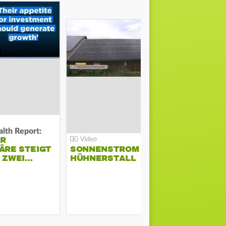
lth Report:
Unter Auflag
ER
EU ERLAU
ÄRE STEIGT
SONNENSTROM IM
PARAMOU
M ZWEI…
HÜHNERSTALL
GEPLANT