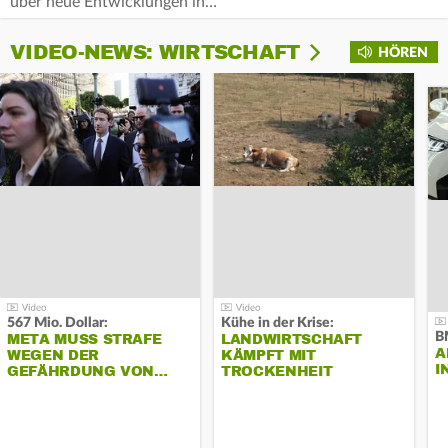
über neue Entwicklungen in…
VIDEO-NEWS: WIRTSCHAFT
HÖREN
567 Mio. Dollar:
Kühe in der Krise:
B
META MUSS STRAFE
LANDWIRTSCHAFT
A
WEGEN DER
KÄMPFT MIT
I
GEFÄHRDUNG VON…
TROCKENHEIT