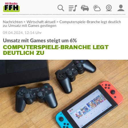
Playlist
Staupilot
Wetter
Webcam
Mein
Nachrichten
>
Wirtschaft aktuell
>
Computerspiele-Branche legt deutlich
zu: Umsatz mit Games gestiegen
09.04.2024, 12:14 Uhr
Umsatz mit Games steigt um 6%
COMPUTERSPIELE-BRANCHE LEGT
DEUTLICH ZU