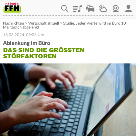
Playlist
Staupilot
Wetter
Webcam
Mein
Nachrichten
>
Wirtschaft aktuell
>
Studie: Jeder Vierte wird im Büro 10
Mal täglich abgelenkt
18.06.2024, 09:06 Uhr
Ablenkung im Büro
DAS SIND DIE GRÖSSTEN S
TÖRFAKTOREN