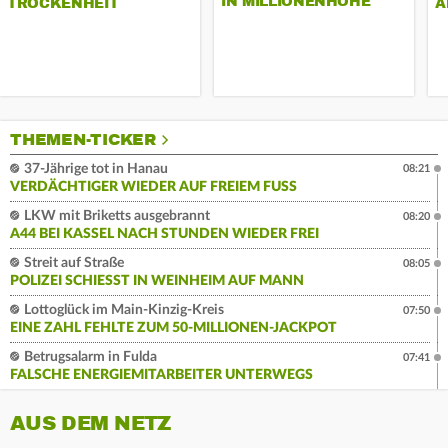
IN MILLIONENHÖHE
TROCKENHEIT
A
THEMEN-TICKER
37-Jährige tot in Hanau
08:21
VERDÄCHTIGER WIEDER AUF FREIEM FUSS
LKW mit Briketts ausgebrannt
08:20
A44 BEI KASSEL NACH STUNDEN WIEDER FREI
Streit auf Straße
08:05
POLIZEI SCHIESST IN WEINHEIM AUF MANN
Lottoglück im Main-Kinzig-Kreis
07:50
EINE ZAHL FEHLTE ZUM 50-MILLIONEN-JACKPOT
Betrugsalarm in Fulda
07:41
FALSCHE ENERGIEMITARBEITER UNTERWEGS
AUS DEM NETZ