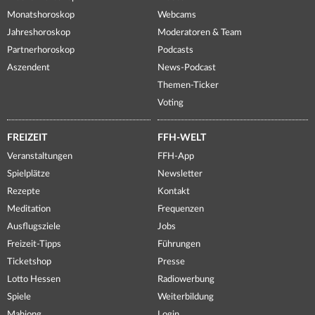
Monatshoroskop
Webcams
Jahreshoroskop
Moderatoren & Team
Partnerhoroskop
Podcasts
Aszendent
News-Podcast
Themen-Ticker
Voting
FREIZEIT
FFH-WELT
Veranstaltungen
FFH-App
Spielplätze
Newsletter
Rezepte
Kontakt
Meditation
Frequenzen
Ausflugsziele
Jobs
Freizeit-Tipps
Führungen
Ticketshop
Presse
Lotto Hessen
Radiowerbung
Spiele
Weiterbildung
Mahjong
Login