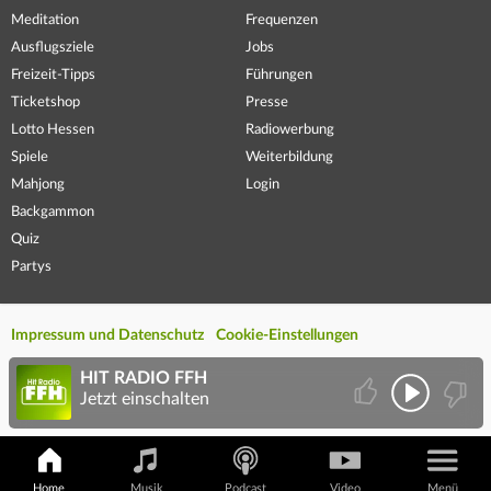
Meditation
Frequenzen
Ausflugsziele
Jobs
Freizeit-Tipps
Führungen
Ticketshop
Presse
Lotto Hessen
Radiowerbung
Spiele
Weiterbildung
Mahjong
Login
Backgammon
Quiz
Partys
Impressum und Datenschutz
Cookie-Einstellungen
HIT RADIO FFH
Jetzt einschalten
Home
Musik
Podcast
Video
Menü