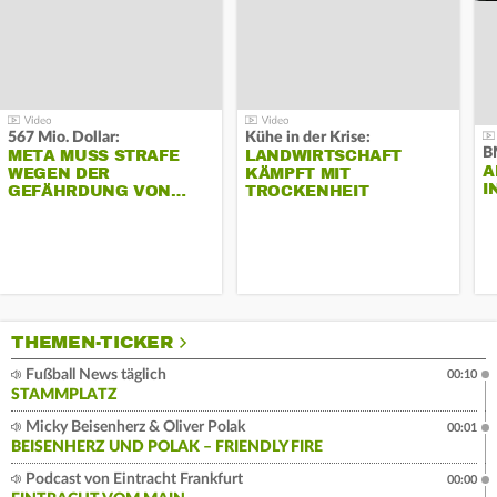
567 Mio. Dollar:
Kühe in der Krise:
B
META MUSS STRAFE
LANDWIRTSCHAFT
A
WEGEN DER
KÄMPFT MIT
I
GEFÄHRDUNG VON…
TROCKENHEIT
THEMEN-TICKER
Fußball News täglich
00:10
STAMMPLATZ
Micky Beisenherz & Oliver Polak
00:01
BEISENHERZ UND POLAK – FRIENDLY FIRE
Podcast von Eintracht Frankfurt
00:00