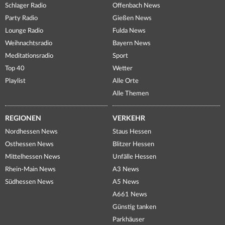
Schlager Radio
Offenbach News
Party Radio
Gießen News
Lounge Radio
Fulda News
Weihnachtsradio
Bayern News
Meditationsradio
Sport
Top 40
Wetter
Playlist
Alle Orte
Alle Themen
REGIONEN
VERKEHR
Nordhessen News
Staus Hessen
Osthessen News
Blitzer Hessen
Mittelhessen News
Unfälle Hessen
Rhein-Main News
A3 News
Südhessen News
A5 News
A661 News
Günstig tanken
Parkhäuser