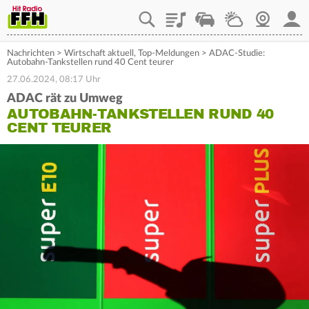
Playlist
Staupilot
Wetter
Webcam
Mein
Nachrichten
>
Wirtschaft aktuell
,
Top-Meldungen
>
ADAC-Studie:
Autobahn-Tankstellen rund 40 Cent teurer
27.06.2024, 08:17 Uhr
ADAC rät zu Umweg
AUTOBAHN-TANKSTELLEN RUND 40
CENT TEURER