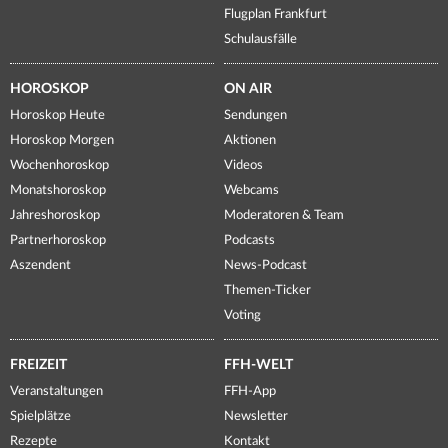
Flugplan Frankfurt
Schulausfälle
HOROSKOP
ON AIR
Horoskop Heute
Sendungen
Horoskop Morgen
Aktionen
Wochenhoroskop
Videos
Monatshoroskop
Webcams
Jahreshoroskop
Moderatoren & Team
Partnerhoroskop
Podcasts
Aszendent
News-Podcast
Themen-Ticker
Voting
FREIZEIT
FFH-WELT
Veranstaltungen
FFH-App
Spielplätze
Newsletter
Rezepte
Kontakt