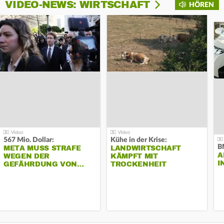
VIDEO-NEWS: WIRTSCHAFT
HÖREN
567 Mio. Dollar:
Kühe in der Krise:
B
META MUSS STRAFE
LANDWIRTSCHAFT
A
WEGEN DER
KÄMPFT MIT
I
GEFÄHRDUNG VON…
TROCKENHEIT