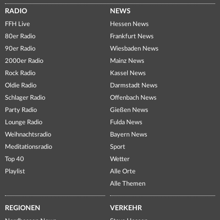
RADIO
NEWS
FFH Live
Hessen News
80er Radio
Frankfurt News
90er Radio
Wiesbaden News
2000er Radio
Mainz News
Rock Radio
Kassel News
Oldie Radio
Darmstadt News
Schlager Radio
Offenbach News
Party Radio
Gießen News
Lounge Radio
Fulda News
Weihnachtsradio
Bayern News
Meditationsradio
Sport
Top 40
Wetter
Playlist
Alle Orte
Alle Themen
REGIONEN
VERKEHR