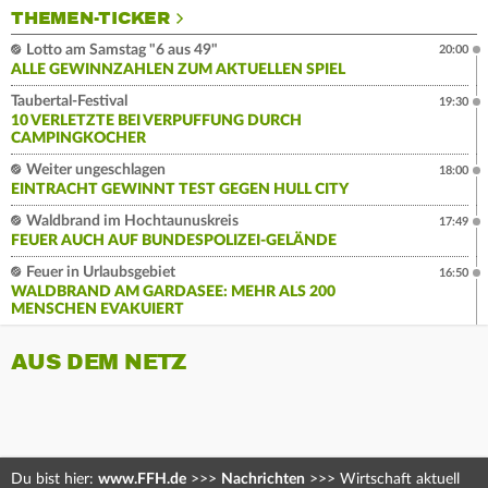
THEMEN-TICKER
Lotto am Samstag "6 aus 49"
20:00
ALLE GEWINNZAHLEN ZUM AKTUELLEN SPIEL
Taubertal-Festival
19:30
10 VERLETZTE BEI VERPUFFUNG DURCH
CAMPINGKOCHER
Weiter ungeschlagen
18:00
EINTRACHT GEWINNT TEST GEGEN HULL CITY
Waldbrand im Hochtaunuskreis
17:49
FEUER AUCH AUF BUNDESPOLIZEI-GELÄNDE
Feuer in Urlaubsgebiet
16:50
WALDBRAND AM GARDASEE: MEHR ALS 200
MENSCHEN EVAKUIERT
AUS DEM NETZ
Du bist hier:
www.FFH.de
>>>
Nachrichten
>>>
Wirtschaft aktuell