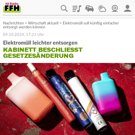
Playlist
Staupilot
Wetter
Webcam
Mein
Nachrichten
>
Wirtschaft aktuell
>
Elektromüll soll künftig einfacher
entsorgt werden können
09.10.2024, 17:21 Uhr
Elektromüll leichter entsorgen
KABINETT BESCHLIESST G
ESETZESÄNDERUNG