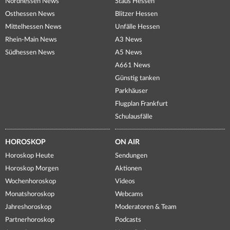
Nordhessen News
Staus Hessen
Osthessen News
Blitzer Hessen
Mittelhessen News
Unfälle Hessen
Rhein-Main News
A3 News
Südhessen News
A5 News
A661 News
Günstig tanken
Parkhäuser
Flugplan Frankfurt
Schulausfälle
HOROSKOP
ON AIR
Horoskop Heute
Sendungen
Horoskop Morgen
Aktionen
Wochenhoroskop
Videos
Monatshoroskop
Webcams
Jahreshoroskop
Moderatoren & Team
Partnerhoroskop
Podcasts