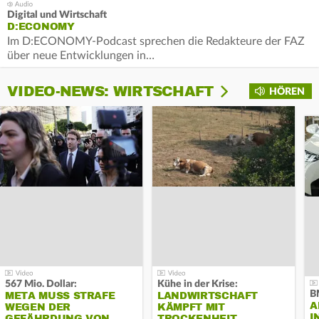
Digital und Wirtschaft
D:ECONOMY
Im D:ECONOMY-Podcast sprechen die Redakteure der FAZ
über neue Entwicklungen in…
VIDEO-NEWS: WIRTSCHAFT
HÖREN
567 Mio. Dollar:
Kühe in der Krise:
B
META MUSS STRAFE
LANDWIRTSCHAFT
A
WEGEN DER
KÄMPFT MIT
I
GEFÄHRDUNG VON…
TROCKENHEIT