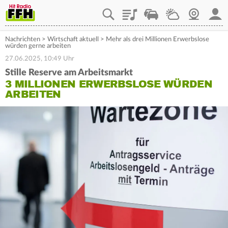
Playlist
Staupilot
Wetter
Webcam
Mein
Nachrichten
>
Wirtschaft aktuell
>
Mehr als drei Millionen Erwerbslose
würden gerne arbeiten
27.06.2025, 10:49 Uhr
Stille Reserve am Arbeitsmarkt
3 MILLIONEN ERWERBSLOSE WÜRDEN
ARBEITEN