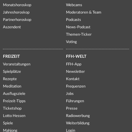
Monatshoroskop
Webcams
Jahreshoroskop
Moderatoren & Team
Partnerhoroskop
Podcasts
Aszendent
News-Podcast
Themen-Ticker
Voting
FREIZEIT
FFH-WELT
Veranstaltungen
FFH-App
Spielplätze
Newsletter
Rezepte
Kontakt
Meditation
Frequenzen
Ausflugsziele
Jobs
Freizeit-Tipps
Führungen
Ticketshop
Presse
Lotto Hessen
Radiowerbung
Spiele
Weiterbildung
Mahjong
Login