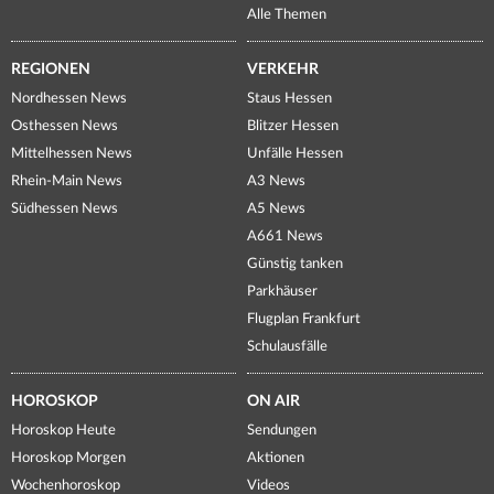
Alle Themen
REGIONEN
VERKEHR
Nordhessen News
Staus Hessen
Osthessen News
Blitzer Hessen
Mittelhessen News
Unfälle Hessen
Rhein-Main News
A3 News
Südhessen News
A5 News
A661 News
Günstig tanken
Parkhäuser
Flugplan Frankfurt
Schulausfälle
HOROSKOP
ON AIR
Horoskop Heute
Sendungen
Horoskop Morgen
Aktionen
Wochenhoroskop
Videos