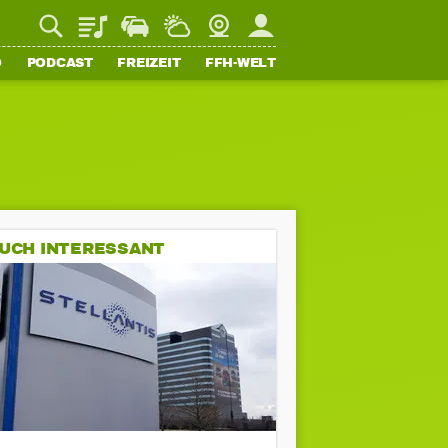
Playlist
Staupilot
Wetter
Webcam
Mein FFH
O
PODCAST
FREIZEIT
FFH-WELT
UCH INTERESSANT