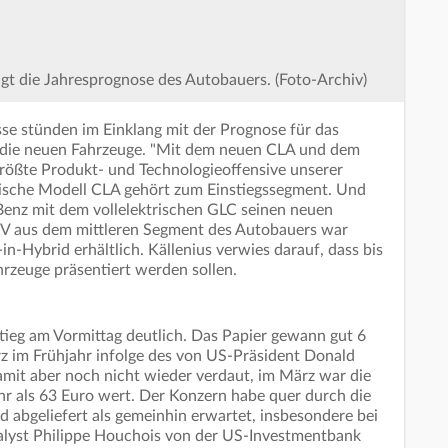
igt die Jahresprognose des Autobauers. (Foto-Archiv)
sse stünden im Einklang mit der Prognose für das
f die neuen Fahrzeuge. "Mit dem neuen CLA und dem
größte Produkt- und Technologieoffensive unserer
trische Modell CLA gehört zum Einstiegssegment. Und
enz mit dem vollelektrischen GLC seinen neuen
UV aus dem mittleren Segment des Autobauers war
in-Hybrid erhältlich. Källenius verwies darauf, dass bis
hrzeuge präsentiert werden sollen.
stieg am Vormittag deutlich. Das Papier gewann gut 6
rz im Frühjahr infolge des von US-Präsident Donald
damit aber noch nicht wieder verdaut, im März war die
r als 63 Euro wert. Der Konzern habe quer durch die
d abgeliefert als gemeinhin erwartet, insbesondere bei
nalyst Philippe Houchois von der US-Investmentbank