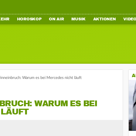
KEHR
HOROSKOP
ON AIR
MUSIK
AKTIONEN
VIDE
A
nneinbruch: Warum es bei Mercedes nicht läuft
BRUCH: WARUM ES BEI
 LÄUFT