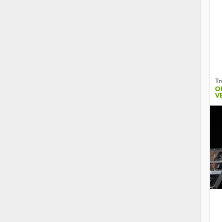
Tr
O
V