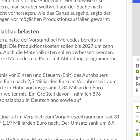
ährend der Corona-Pandemie. Mercedes-Benz sei
itern, man sei aber weltweit auf der Suche nach
icht vorhersagen, wie das Ganze ausgehe, sagte der
wagen vor möglichen Produktionsausfällen gewarnt.
labbau belasten
gern, hatte der Vorstand bei Mercedes bereits im
gt: Die Produktionskosten sollen bis 2027 um zehn
n. Auch die Materialkosten sollen verbessert werden.
arte Mercedes ein Paket mit Abfindungsprogramm für
.
D
D
bnis vor Zinsen und Steuern (Ebit) des Autobauers
I
en Euro nach 2,5 Milliarden Euro im Vorjahreszeitraum.
R
te in Höhe von insgesamt 1,34 Milliarden Euro
E
er weiter mit. Ein Großteil davon - nämlich 876
ersonalabbau in Deutschland sowie auf
T
Quartal im Vergleich zum Vorjahreszeitraum um fast 31
A
f 1,19 Milliarden Euro nach. Der Umsatz sank um 6,9
R
en USA hatten Mercedes-Benz erneut ein Absatzminus