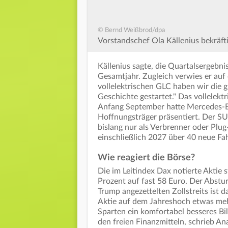
© Bernd Weißbrod/dpa
Vorstandschef Ola Källenius bekräft
Källenius sagte, die Quartalsergebni
Gesamtjahr. Zugleich verwies er au
vollelektrischen GLC haben wir die 
Geschichte gestartet." Das vollelek
Anfang September hatte Mercedes-B
Hoffnungsträger präsentiert. Der S
bislang nur als Verbrenner oder Plug-
einschließlich 2027 über 40 neue Fa
Wie reagiert die Börse?
Die im Leitindex Dax notierte Aktie 
Prozent auf fast 58 Euro. Der Abstu
Trump angezettelten Zollstreits ist 
Aktie auf dem Jahreshoch etwas meh
Sparten ein komfortabel besseres Bil
den freien Finanzmitteln, schrieb A