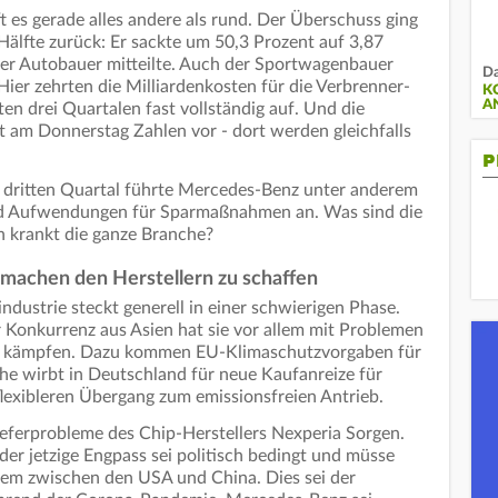
es gerade alles andere als rund. Der Überschuss ging
älfte zurück: Er sackte um 50,3 Prozent auf 3,87
rter Autobauer mitteilte. Auch der Sportwagenbauer
Da
 Hier zehrten die Milliardenkosten für die Verbrenner-
K
A
en drei Quartalen fast vollständig auf. Und die
 am Donnerstag Zahlen vor - dort werden gleichfalls
P
m dritten Quartal führte Mercedes-Benz unter anderem
und Aufwendungen für Sparmaßnahmen an. Was sind die
n krankt die ganze Branche?
 machen den Herstellern zu schaffen
ndustrie steckt generell in einer schwierigen Phase.
Konkurrenz aus Asien hat sie vor allem mit Problemen
zu kämpfen. Dazu kommen EU-Klimaschutzvorgaben für
e wirbt in Deutschland für neue Kaufanreize für
flexibleren Übergang zum emissionsfreien Antrieb.
Lieferprobleme des Chip-Herstellers Nexperia Sorgen.
er jetzige Engpass sei politisch bedingt und müsse
llem zwischen den USA und China. Dies sei der