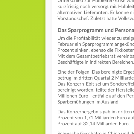
Unterschied zur Halbleiter-Krise w
kurzfristig noch versorgt mit Halble
alternativen Lieferanten. Er könne n
Vorstandschef. Zuletzt hatte Volks
Das Sparprogramm und Persona
Um die Profitabilität wieder zu stei
Februar ein Sparprogramm angekündi
Prozent sinken, ebenso die Fixkoste
Mit dem Gesamtbetriebsrat vereinb
Beschäftigte in indirekten Bereichen
Eine der Folgen: Das bereinigte Erge
betrug im dritten Quartal 2 Milliard
Das Konzern-Ebit sei um Sondereffek
bereinigt worden, teilte der Herstell
Millionen Euro - entfalle auf den P
Sparbemühungen im Ausland.
Das Konzernergebnis gab im dritten 
Prozent von 1,71 Milliarden Euro au
Prozent auf 32,14 Milliarden Euro.
Schwache Geschäfte in China und d