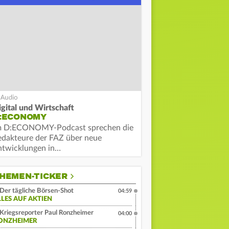
igital und Wirtschaft
:ECONOMY
m D:ECONOMY-Podcast sprechen die
edakteure der FAZ über neue
ntwicklungen in…
HEMEN-TICKER
Der tägliche Börsen-Shot
04:59
LLES AUF AKTIEN
Kriegsreporter Paul Ronzheimer
04:00
ONZHEIMER