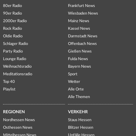
80er Radio
Frankfurt News
90er Radio
Wiesbaden News
2000er Radio
Mainz News
Rock Radio
Kassel News
Oldie Radio
Darmstadt News
Schlager Radio
Offenbach News
Party Radio
Gießen News
Lounge Radio
Fulda News
Weihnachtsradio
Bayern News
Meditationsradio
Sport
Top 40
Wetter
Playlist
Alle Orte
Alle Themen
REGIONEN
VERKEHR
Nordhessen News
Staus Hessen
Osthessen News
Blitzer Hessen
Mittelhessen News
Unfälle Hessen