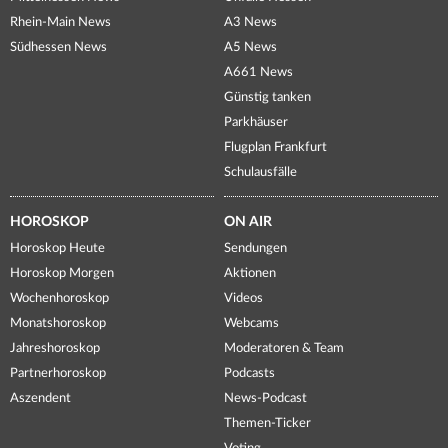
Rhein-Main News
A3 News
Südhessen News
A5 News
A661 News
Günstig tanken
Parkhäuser
Flugplan Frankfurt
Schulausfälle
HOROSKOP
ON AIR
Horoskop Heute
Sendungen
Horoskop Morgen
Aktionen
Wochenhoroskop
Videos
Monatshoroskop
Webcams
Jahreshoroskop
Moderatoren & Team
Partnerhoroskop
Podcasts
Aszendent
News-Podcast
Themen-Ticker