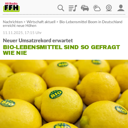
Playlist
Staupilot
Wetter
Webcam
Mein
Nachrichten
>
Wirtschaft aktuell
>
Bio-Lebensmittel Boom in Deutschland
erreicht neue Höhen
11.11.2025, 17:15 Uhr
Neuer Umsatzrekord erwartet
BIO-LEBENSMITTEL SIND SO GEFRAGT
WIE NIE