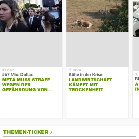
567 Mio. Dollar:
Kühe in der Krise:
B
META MUSS STRAFE
LANDWIRTSCHAFT
A
WEGEN DER
KÄMPFT MIT
I
GEFÄHRDUNG VON…
TROCKENHEIT
THEMEN-TICKER