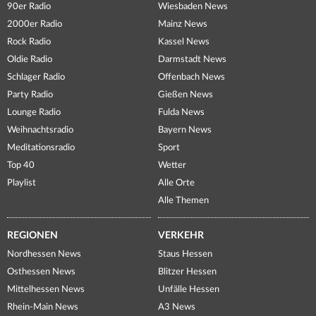
90er Radio
Wiesbaden News
2000er Radio
Mainz News
Rock Radio
Kassel News
Oldie Radio
Darmstadt News
Schlager Radio
Offenbach News
Party Radio
Gießen News
Lounge Radio
Fulda News
Weihnachtsradio
Bayern News
Meditationsradio
Sport
Top 40
Wetter
Playlist
Alle Orte
Alle Themen
REGIONEN
VERKEHR
Nordhessen News
Staus Hessen
Osthessen News
Blitzer Hessen
Mittelhessen News
Unfälle Hessen
Rhein-Main News
A3 News