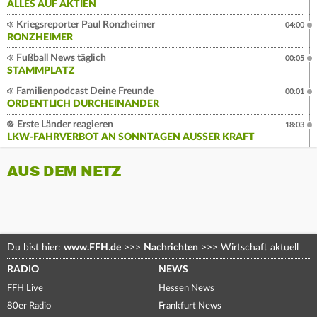
ALLES AUF AKTIEN
Kriegsreporter Paul Ronzheimer
04:00
RONZHEIMER
Fußball News täglich
00:05
STAMMPLATZ
Familienpodcast Deine Freunde
00:01
ORDENTLICH DURCHEINANDER
Erste Länder reagieren
18:03
LKW-FAHRVERBOT AN SONNTAGEN AUSSER KRAFT
AUS DEM NETZ
Du bist hier:
www.FFH.de
>>>
Nachrichten
>>>
Wirtschaft aktuell
RADIO
NEWS
FFH Live
Hessen News
80er Radio
Frankfurt News