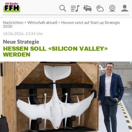
Playlist
Staupilot
Wetter
Webcam
Mein
Nachrichten
>
Wirtschaft aktuell
>
Hessen setzt auf Start up Strategie
2030
18.06.2026, 13:35 Uhr
Neue Strategie
HESSEN SOLL «SILICON VALLEY»
WERDEN