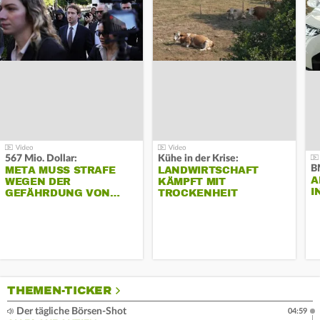
567 Mio. Dollar:
Kühe in der Krise:
B
META MUSS STRAFE
LANDWIRTSCHAFT
A
WEGEN DER
KÄMPFT MIT
I
GEFÄHRDUNG VON…
TROCKENHEIT
THEMEN-TICKER
Der tägliche Börsen-Shot
04:59