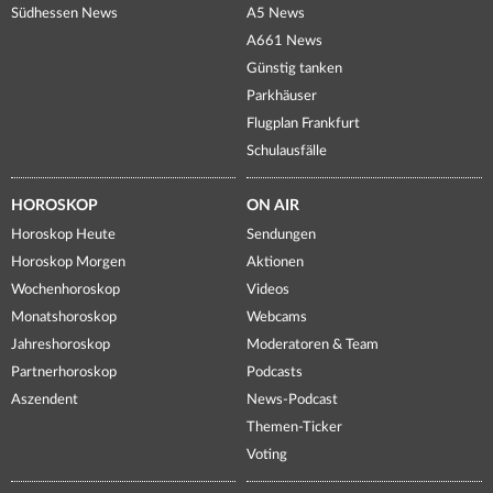
Südhessen News
A5 News
A661 News
Günstig tanken
Parkhäuser
Flugplan Frankfurt
Schulausfälle
HOROSKOP
ON AIR
Horoskop Heute
Sendungen
Horoskop Morgen
Aktionen
Wochenhoroskop
Videos
Monatshoroskop
Webcams
Jahreshoroskop
Moderatoren & Team
Partnerhoroskop
Podcasts
Aszendent
News-Podcast
Themen-Ticker
Voting