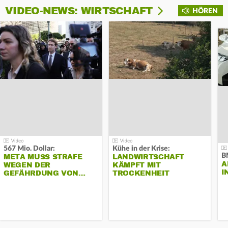
VIDEO-NEWS: WIRTSCHAFT
HÖREN
567 Mio. Dollar:
Kühe in der Krise:
B
META MUSS STRAFE
LANDWIRTSCHAFT
A
WEGEN DER
KÄMPFT MIT
I
GEFÄHRDUNG VON…
TROCKENHEIT