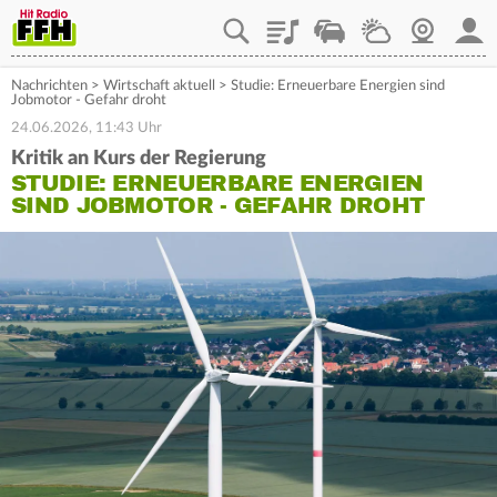
Playlist
Staupilot
Wetter
Webcam
Mein
Nachrichten
>
Wirtschaft aktuell
>
Studie: Erneuerbare Energien sind
Jobmotor - Gefahr droht
24.06.2026, 11:43 Uhr
Kritik an Kurs der Regierung
STUDIE: ERNEUERBARE ENERGIEN
SIND JOBMOTOR - GEFAHR DROHT