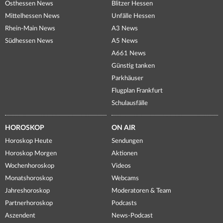
Osthessen News
Blitzer Hessen
Mittelhessen News
Unfälle Hessen
Rhein-Main News
A3 News
Südhessen News
A5 News
A661 News
Günstig tanken
Parkhäuser
Flugplan Frankfurt
Schulausfälle
HOROSKOP
ON AIR
Horoskop Heute
Sendungen
Horoskop Morgen
Aktionen
Wochenhoroskop
Videos
Monatshoroskop
Webcams
Jahreshoroskop
Moderatoren & Team
Partnerhoroskop
Podcasts
Aszendent
News-Podcast