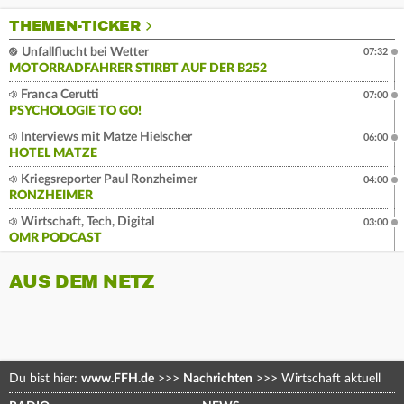
THEMEN-TICKER
Unfallflucht bei Wetter
07:32
MOTORRADFAHRER STIRBT AUF DER B252
Franca Cerutti
07:00
PSYCHOLOGIE TO GO!
Interviews mit Matze Hielscher
06:00
HOTEL MATZE
Kriegsreporter Paul Ronzheimer
04:00
RONZHEIMER
Wirtschaft, Tech, Digital
03:00
OMR PODCAST
AUS DEM NETZ
Du bist hier:
www.FFH.de
>>>
Nachrichten
>>>
Wirtschaft aktuell