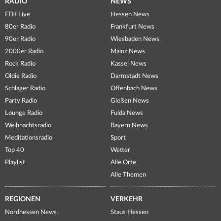
RADIO
NEWS
FFH Live
Hessen News
80er Radio
Frankfurt News
90er Radio
Wiesbaden News
2000er Radio
Mainz News
Rock Radio
Kassel News
Oldie Radio
Darmstadt News
Schlager Radio
Offenbach News
Party Radio
Gießen News
Lounge Radio
Fulda News
Weihnachtsradio
Bayern News
Meditationsradio
Sport
Top 40
Wetter
Playlist
Alle Orte
Alle Themen
REGIONEN
VERKEHR
Nordhessen News
Staus Hessen