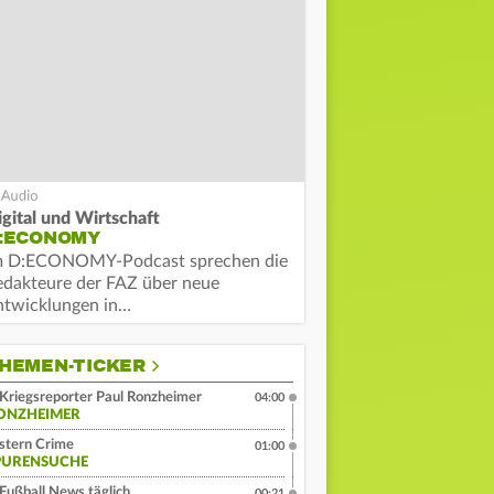
igital und Wirtschaft
:ECONOMY
m D:ECONOMY-Podcast sprechen die
edakteure der FAZ über neue
ntwicklungen in…
HEMEN-TICKER
Kriegsreporter Paul Ronzheimer
04:00
ONZHEIMER
stern Crime
01:00
PURENSUCHE
Fußball News täglich
00:21