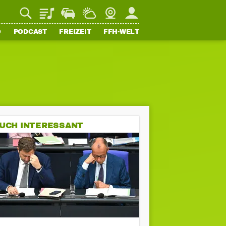
Playlist
Staupilot
Wetter
Webcam
Mein FFH
O
PODCAST
FREIZEIT
FFH-WELT
UCH INTERESSANT