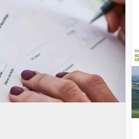
Un
S
U