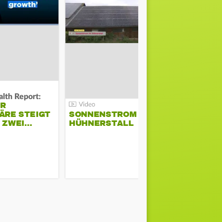
lth Report:
Unter Auflag
ER
EU ERLAU
ÄRE STEIGT
SONNENSTROM IM
PARAMOU
M ZWEI…
HÜHNERSTALL
GEPLANT