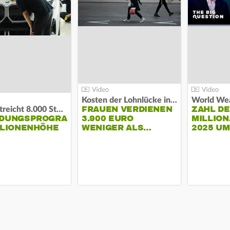
Kosten der Lohnlücke in der EU:
World Wea
FRAUEN VERDIENEN
ZAHL D
BMW streicht 8.000 Stellen:
NDUNGSPROGRAMM
3.900 EURO
MILLION
LLIONENHÖHE
WENIGER ALS…
2025 U