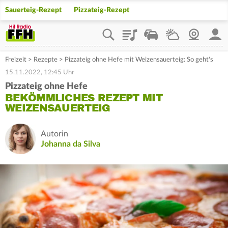
Sauerteig-Rezept
Pizzateig-Rezept
Playlist
Staupilot
Wetter
Webcam
Mein
Freizeit
>
Rezepte
>
Pizzateig ohne Hefe mit Weizensauerteig: So geht's
15.11.2022, 12:45 Uhr
Pizzateig ohne Hefe
BEKÖMMLICHES REZEPT MIT
WEIZENSAUERTEIG
Autorin
Johanna da Silva