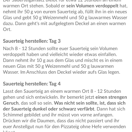
Der Sauerteigansatz bleibt für etwa 12 Stunden an einem
warmen Ort stehen. Sobald er
sein Volumen verdoppelt
hat,
nehmt ihr 50 g von eurem Sauerteig ab, füllt ihn in ein neues
Glas und gebt 50 g Weizenmehl und 50 g lauwarmes Wasser
dazu. Dann geht's mit aufgelegtem Deckel an einen warmen
Ort.
Sauerteig herstellen: Tag 3
Nach 8 - 12 Stunden sollte euer Sauerteig sein Volumen
verdoppelt haben und vielleicht wieder etwas einfallen.
Dann nehmt ihr 10 g aus dem Glas und mischt es in einem
neuen Glas mit 50 g Weizenmehl und 50 g lauwarmen
Wasser. Im Anschluss den Deckel wieder aufs Glas legen.
Sauerteig herstellen: Tag 4
Lasst den Sauerteig an einem warmen Ort 8 - 12 Stunden
gehen und sich entwickeln. Ihr bemerkt jetzt
einen strengen
Geruch
, das soll so sein.
Was nicht sein sollte, ist, dass sich
der Sauerteig dunkel oder schwarz verfärbt
. Dann hat sich
Schimmel gebildet und ihr müsst von vorne anfangen.
Drücken wir die Daumen, dass das nicht passiert und ihr
euer Anstellgut nun für den Pizzateig ohne Hefe verwenden