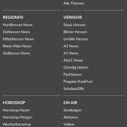
Alle Themen
REGIONEN
VERKEHR
Nordhessen News
Staus Hessen
Osthessen News
Blitzer Hessen
Mittelhessen News
Unfälle Hessen
Rhein-Main News
A3 News
Südhessen News
A5 News
A661 News
Günstig tanken
Parkhäuser
Flugplan Frankfurt
Schulausfälle
HOROSKOP
ON AIR
Horoskop Heute
Sendungen
Horoskop Morgen
Aktionen
Wochenhoroskop
Videos