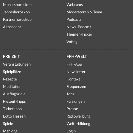
Monatshoroskop
Webcams
Jahreshoroskop
Moderatoren & Team
Partnerhoroskop
Podcasts
Aszendent
News-Podcast
Themen-Ticker
Voting
FREIZEIT
FFH-WELT
Veranstaltungen
FFH-App
Spielplätze
Newsletter
Rezepte
Kontakt
Meditation
Frequenzen
Ausflugsziele
Jobs
Freizeit-Tipps
Führungen
Ticketshop
Presse
Lotto Hessen
Radiowerbung
Spiele
Weiterbildung
Mahjong
Login