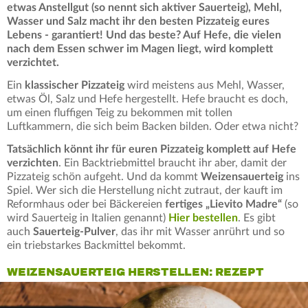
etwas Anstellgut (so nennt sich aktiver Sauerteig), Mehl,
Wasser und Salz macht ihr den besten Pizzateig eures
Lebens - garantiert! Und das beste? Auf Hefe, die vielen
nach dem Essen schwer im Magen liegt, wird komplett
verzichtet.
Ein
klassischer Pizzateig
wird meistens aus Mehl, Wasser,
etwas Öl, Salz und Hefe hergestellt. Hefe braucht es doch,
um einen fluffigen Teig zu bekommen mit tollen
Luftkammern, die sich beim Backen bilden. Oder etwa nicht?
Tatsächlich könnt ihr für euren Pizzateig komplett auf Hefe
verzichten
. Ein Backtriebmittel braucht ihr aber, damit der
Pizzateig schön aufgeht. Und da kommt
Weizensauerteig
ins
Spiel. Wer sich die Herstellung nicht zutraut, der kauft im
Reformhaus oder bei Bäckereien
fertiges „Lievito Madre“
(so
wird Sauerteig in Italien genannt)
Hier bestellen
. Es gibt
auch
Sauerteig-Pulver
, das ihr mit Wasser anrührt und so
ein triebstarkes Backmittel bekommt.
WEIZENSAUERTEIG HERSTELLEN: REZEPT