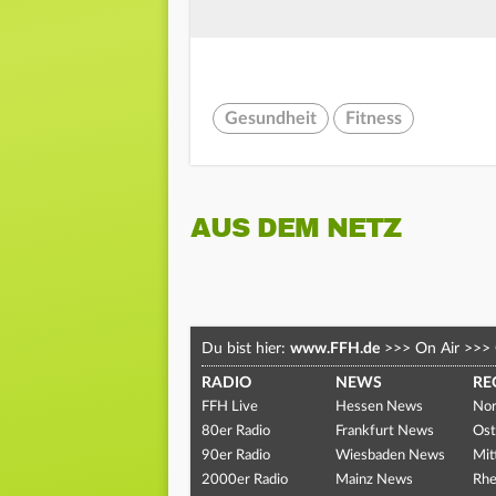
Gesundheit
Fitness
AUS DEM NETZ
Du bist hier:
www.FFH.de
>>>
On Air
>>>
RADIO
NEWS
RE
FFH Live
Hessen News
Nor
80er Radio
Frankfurt News
Ost
90er Radio
Wiesbaden News
Mit
2000er Radio
Mainz News
Rhe