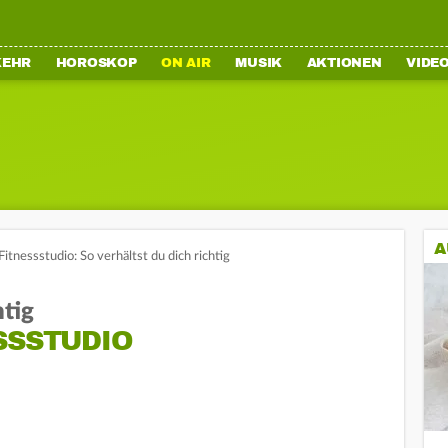
KEHR
HOROSKOP
ON AIR
MUSIK
AKTIONEN
VIDE
A
itnessstudio: So verhältst du dich richtig
htig
SSSTUDIO