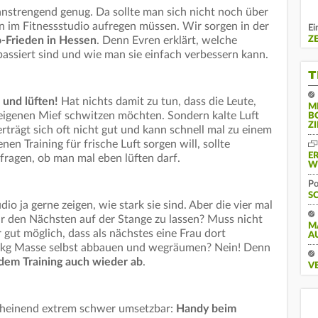
 anstrengend genug. Da sollte man sich nicht noch über
 im Fitnessstudio aufregen müssen. Wir sorgen in der
Ei
Z
o-Frieden in Hessen
. Denn Evren erklärt, welche
passiert sind und wie man sie einfach verbessern kann.
T
 und lüften!
Hat nichts damit zu tun, dass die Leute,
M
m eigenen Mief schwitzen möchten. Sondern kalte Luft
B
Z
rträgt sich oft nicht gut und kann schnell mal zu einem
en Training für frische Luft sorgen will, sollte
E
fragen, ob man mal eben lüften darf.
W
Po
S
o ja gerne zeigen, wie stark sie sind. Aber die vier mal
 den Nächsten auf der Stange zu lassen? Muss nicht
M
hr gut möglich, dass als nächstes eine Frau dort
A
200 kg Masse selbst abbauen und wegräumen? Nein! Denn
 dem Training auch wieder ab
.
V
nscheinend extrem schwer umsetzbar:
Handy beim