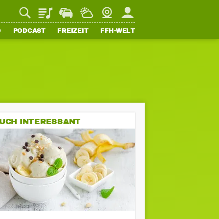
Playlist
Staupilot
Wetter
Webcam
Mein FFH
O
PODCAST
FREIZEIT
FFH-WELT
UCH INTERESSANT