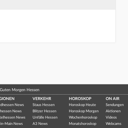
Guten Morgen Hessen
GIONEN
VERKEHR
HOROSKOP
ON AIR
dhessen News
Staus Hessen
Horoskop Heute
Sendungen
hessen News
Blitzer Hessen
Horoskop Morgen
Aktionen
telhessen News
Unfälle Hessen
Wochenhoroskop
Videos
in-Main News
A3 News
Monatshoroskop
Webcams