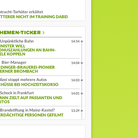
ntracht-Torhüter erkältet
ETTERER NICHT IM TRAINING DABEI
HEMEN-TICKER
Unpünktliche Bahn
14:54
INISTER WILL
ONUSZAHLUNGEN AN BAHN-
IELE KOPPELN
Bier-Manager
14:04
RDINGER-BRAUEREI-PIONIER
ERNER BROMBACH
lizei stoppt mehrere Autos
14:03
CHÜSSE BEI HOCHZEITSKORSO
Schock in Frankfurt
14:01
ANN ZIELT AUF PASSANTEN UND
UTOS
Brandstiftung in Mainz-Kastel?
13:29
ERDÄCHTIGE PERSONEN GEFILMT