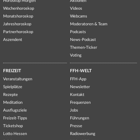
Horoskop Morgen
Aktionen
Wochenhoroskop
Videos
Monatshoroskop
Webcams
Jahreshoroskop
Moderatoren & Team
Partnerhoroskop
Podcasts
Aszendent
News-Podcast
Themen-Ticker
Voting
FREIZEIT
FFH-WELT
Veranstaltungen
FFH-App
Spielplätze
Newsletter
Rezepte
Kontakt
Meditation
Frequenzen
Ausflugsziele
Jobs
Freizeit-Tipps
Führungen
Ticketshop
Presse
Lotto Hessen
Radiowerbung