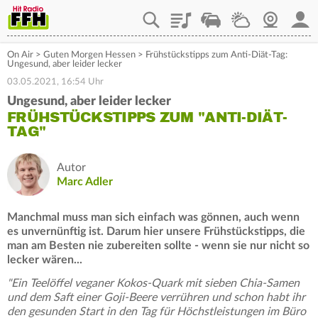
Playlist
Staupilot
Wetter
Webcam
Mein
On Air
>
Guten Morgen Hessen
>
Frühstückstipps zum Anti-Diät-Tag:
Ungesund, aber leider lecker
03.05.2021, 16:54 Uhr
Ungesund, aber leider lecker
FRÜHSTÜCKSTIPPS ZUM "ANTI-DIÄT-
TAG"
Autor
Marc Adler
Manchmal muss man sich einfach was gönnen, auch wenn
es unvernünftig ist. Darum hier unsere Frühstückstipps, die
man am Besten nie zubereiten sollte - wenn sie nur nicht so
lecker wären...
"Ein Teelöffel veganer Kokos-Quark mit sieben Chia-Samen
und dem Saft einer Goji-Beere verrühren und schon habt ihr
den gesunden Start in den Tag für Höchstleistungen im Büro