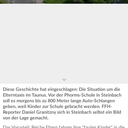
0
seconds
of
0
seconds
Diese Geschichte hat eingeschlagen: Die Situation um die
Elterntaxis im Taunus. Vor der Phorms-Schule in Steinbach
soll es morgens bis zu 800 Meter lange Auto-Schlangen
geben, weil Kinder zur Schule gebracht werden. FFH-
Reporter Daniel Granitzny sich in Steinbach selbst ein Bild
von der Lage gemacht.
Das Vorurteil: Reiche Eltern fahren ihre "faulen Kinder" in die