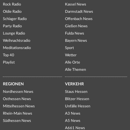
Rock Radio
Kassel News
Oldie Radio
Darmstadt News
Schlager Radio
Offenbach News
Party Radio
Gießen News
Lounge Radio
Fulda News
Weihnachtsradio
Bayern News
Meditationsradio
Sport
Top 40
Wetter
Playlist
Alle Orte
Alle Themen
REGIONEN
VERKEHR
Nordhessen News
Staus Hessen
Osthessen News
Blitzer Hessen
Mittelhessen News
Unfälle Hessen
Rhein-Main News
A3 News
Südhessen News
A5 News
A661 News