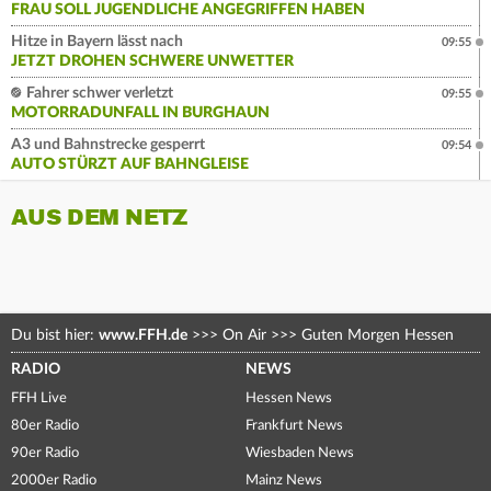
FRAU SOLL JUGENDLICHE ANGEGRIFFEN HABEN
Hitze in Bayern lässt nach
09:55
JETZT DROHEN SCHWERE UNWETTER
Fahrer schwer verletzt
09:55
MOTORRADUNFALL IN BURGHAUN
A3 und Bahnstrecke gesperrt
09:54
AUTO STÜRZT AUF BAHNGLEISE
AUS DEM NETZ
Du bist hier:
www.FFH.de
>>>
On Air
>>>
Guten Morgen Hessen
RADIO
NEWS
FFH Live
Hessen News
80er Radio
Frankfurt News
90er Radio
Wiesbaden News
2000er Radio
Mainz News