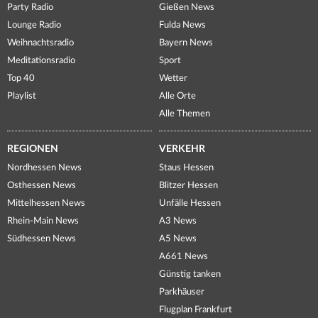
Party Radio
Gießen News
Lounge Radio
Fulda News
Weihnachtsradio
Bayern News
Meditationsradio
Sport
Top 40
Wetter
Playlist
Alle Orte
Alle Themen
REGIONEN
VERKEHR
Nordhessen News
Staus Hessen
Osthessen News
Blitzer Hessen
Mittelhessen News
Unfälle Hessen
Rhein-Main News
A3 News
Südhessen News
A5 News
A661 News
Günstig tanken
Parkhäuser
Flugplan Frankfurt