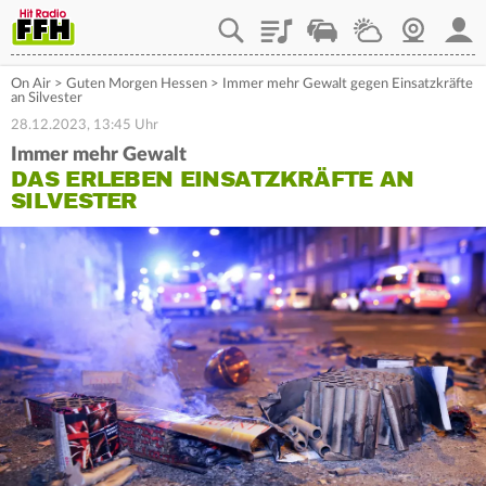
Playlist
Staupilot
Wetter
Webcam
Mein
On Air
>
Guten Morgen Hessen
>
Immer mehr Gewalt gegen Einsatzkräfte
an Silvester
28.12.2023, 13:45 Uhr
Immer mehr Gewalt
DAS ERLEBEN EINSATZKRÄFTE AN
SILVESTER