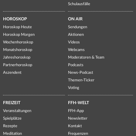
Schulausfälle
HOROSKOP
ON AIR
Horoskop Heute
Sendungen
Horoskop Morgen
Aktionen
Wochenhoroskop
Videos
Monatshoroskop
Webcams
Jahreshoroskop
Moderatoren & Team
Partnerhoroskop
Podcasts
Aszendent
News-Podcast
Themen-Ticker
Voting
FREIZEIT
FFH-WELT
Veranstaltungen
FFH-App
Spielplätze
Newsletter
Rezepte
Kontakt
Meditation
Frequenzen