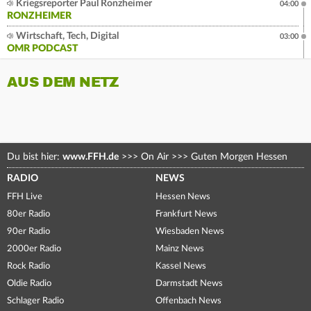
Kriegsreporter Paul Ronzheimer
04:00
RONZHEIMER
Wirtschaft, Tech, Digital
03:00
OMR PODCAST
AUS DEM NETZ
Du bist hier:
www.FFH.de
>>>
On Air
>>>
Guten Morgen Hessen
RADIO
NEWS
FFH Live
Hessen News
80er Radio
Frankfurt News
90er Radio
Wiesbaden News
2000er Radio
Mainz News
Rock Radio
Kassel News
Oldie Radio
Darmstadt News
Schlager Radio
Offenbach News