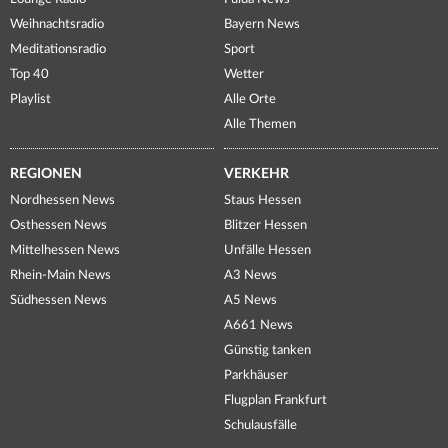
Weihnachtsradio
Bayern News
Meditationsradio
Sport
Top 40
Wetter
Playlist
Alle Orte
Alle Themen
REGIONEN
VERKEHR
Nordhessen News
Staus Hessen
Osthessen News
Blitzer Hessen
Mittelhessen News
Unfälle Hessen
Rhein-Main News
A3 News
Südhessen News
A5 News
A661 News
Günstig tanken
Parkhäuser
Flugplan Frankfurt
Schulausfälle