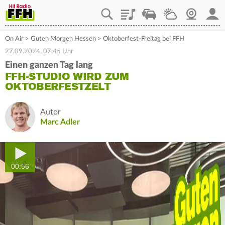
Playlist
Staupilot
Wetter
Webcam
Mein
On Air
>
Guten Morgen Hessen
>
Oktoberfest-Freitag bei FFH
27.09.2024, 07:45 Uhr
Einen ganzen Tag lang
FFH-STUDIO WIRD ZUM
OKTOBERFESTZELT
Autor
Marc Adler
00:56