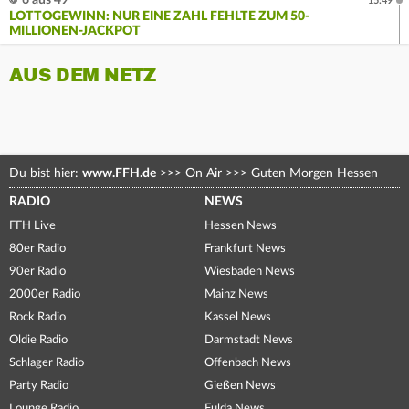
6 aus 49
15:49
LOTTOGEWINN: NUR EINE ZAHL FEHLTE ZUM 50-
MILLIONEN-JACKPOT
AUS DEM NETZ
Du bist hier:
www.FFH.de
>>>
On Air
>>>
Guten Morgen Hessen
RADIO
NEWS
FFH Live
Hessen News
80er Radio
Frankfurt News
90er Radio
Wiesbaden News
2000er Radio
Mainz News
Rock Radio
Kassel News
Oldie Radio
Darmstadt News
Schlager Radio
Offenbach News
Party Radio
Gießen News
Lounge Radio
Fulda News