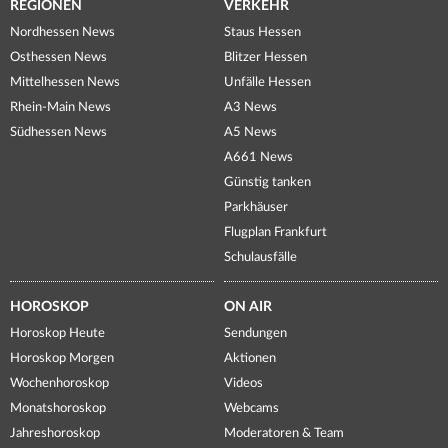
REGIONEN
VERKEHR
Nordhessen News
Staus Hessen
Osthessen News
Blitzer Hessen
Mittelhessen News
Unfälle Hessen
Rhein-Main News
A3 News
Südhessen News
A5 News
A661 News
Günstig tanken
Parkhäuser
Flugplan Frankfurt
Schulausfälle
HOROSKOP
ON AIR
Horoskop Heute
Sendungen
Horoskop Morgen
Aktionen
Wochenhoroskop
Videos
Monatshoroskop
Webcams
Jahreshoroskop
Moderatoren & Team