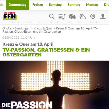
ch
Donnerstag
Freitag
Samstag
Sonntag
Montag
Di
Playlist
Staupilot
Wetter
Webcam
Mein
On Air
>
Sendungen
>
Kreuz & Quer
>
Kreuz & Quer am 10. April TV-
Passion, Gratis-Essen und ein Ostergarten
08.04.2022, 11:04 Uhr
Kreuz & Quer am 10. April
TV-PASSION, GRATISESSEN & EIN
OSTERGARTEN