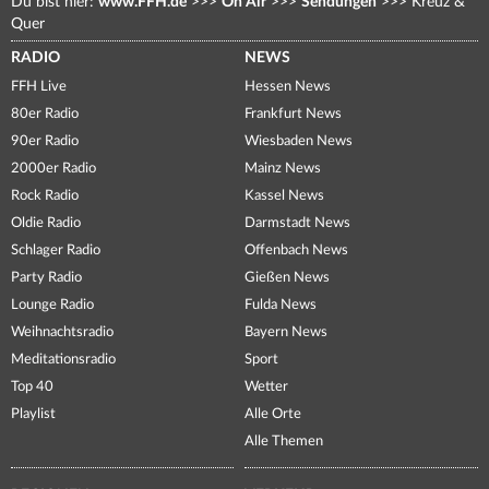
Du bist hier:
www.FFH.de
>>>
On Air
>>>
Sendungen
>>>
Kreuz &
Quer
RADIO
NEWS
FFH Live
Hessen News
80er Radio
Frankfurt News
90er Radio
Wiesbaden News
2000er Radio
Mainz News
Rock Radio
Kassel News
Oldie Radio
Darmstadt News
Schlager Radio
Offenbach News
Party Radio
Gießen News
Lounge Radio
Fulda News
Weihnachtsradio
Bayern News
Meditationsradio
Sport
Top 40
Wetter
Playlist
Alle Orte
Alle Themen