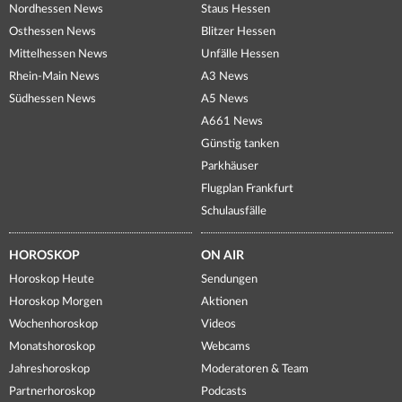
Nordhessen News
Staus Hessen
Osthessen News
Blitzer Hessen
Mittelhessen News
Unfälle Hessen
Rhein-Main News
A3 News
Südhessen News
A5 News
A661 News
Günstig tanken
Parkhäuser
Flugplan Frankfurt
Schulausfälle
HOROSKOP
ON AIR
Horoskop Heute
Sendungen
Horoskop Morgen
Aktionen
Wochenhoroskop
Videos
Monatshoroskop
Webcams
Jahreshoroskop
Moderatoren & Team
Partnerhoroskop
Podcasts