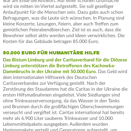
war am Ende die Antwort. Auf einer schönen Grünfläche
wird sie mitten im Viertel aufgestellt. Sie soll geselliger
Anlaufpunkt für die Menschen sein. Dazu gabs auch schon
Befragungen, was die Leute sich wünschen. In Planung sind
kleine Konzerte, Lesungen, Feiern, aber auch Treffen zum
gemütlichen Feierabendbierchen. Ziel ist es auch, dass die
Bewohner selbst aktiv werden und Ideen verwirklichen. Die
Kosten für das Gebäude betragen 85.000 Euro.
50.000 EURO FÜR HUMANITÄRE HILFE
Das Bistum Limburg und der Caritasverband für die Diözese
Limburg unterstützen die Betroffenen des Kachowka-
Dammbruchs in der Ukraine mit 50.000 Euro.
Das Geld wird
dem internationalen Hilfswerk des Deutschen
Caritasverbandes zur Verfügung gestellt. Nach der
Zerstörung des Staudamms hat die Caritas in der Ukraine die
ersten Hilfsmaßnahmen eingeleitet. Viele Siedlungen sind
ohne Trinkwasserversorgung, da das Wasser in den Tanks
und Brunnen durch die großflächigen Überschwemmungen
verseucht und vergiftet ist. Caritas international hat bereits
mehr als 6.900 Liter sauberes Trinkwasser und 10.000
Lebensmittelpakete ausgegeben. Außerdem wurden
Hygienepakete verteilt und Generatoren aufgestellt, um