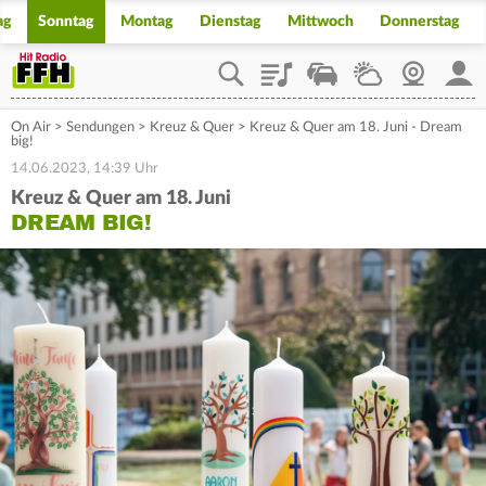
ag
Sonntag
Montag
Dienstag
Mittwoch
Donnerstag
Playlist
Staupilot
Wetter
Webcam
Mein
On Air
>
Sendungen
>
Kreuz & Quer
>
Kreuz & Quer am 18. Juni - Dream
big!
14.06.2023, 14:39 Uhr
Kreuz & Quer am 18. Juni
DREAM BIG!