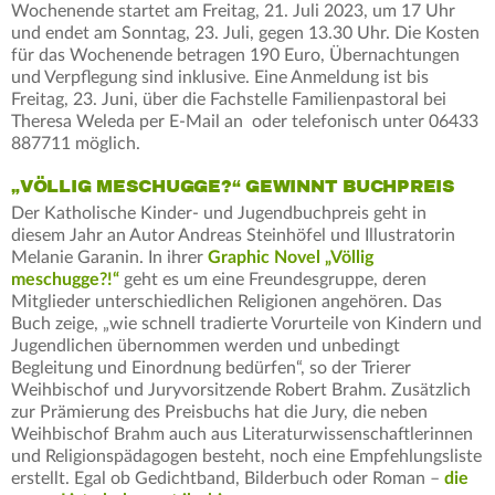
Wochenende startet am Freitag, 21. Juli 2023, um 17 Uhr
und endet am Sonntag, 23. Juli, gegen 13.30 Uhr. Die Kosten
für das Wochenende betragen 190 Euro, Übernachtungen
und Verpflegung sind inklusive. Eine Anmeldung ist bis
Freitag, 23. Juni, über die Fachstelle Familienpastoral bei
Theresa Weleda per E-Mail an oder telefonisch unter 06433
887711 möglich.
„VÖLLIG MESCHUGGE?“ GEWINNT BUCHPREIS
Der Katholische Kinder- und Jugendbuchpreis geht in
diesem Jahr an Autor Andreas Steinhöfel und Illustratorin
Melanie Garanin. In ihrer
Graphic Novel „Völlig
meschugge?!“
geht es um eine Freundesgruppe, deren
Mitglieder unterschiedlichen Religionen angehören. Das
Buch zeige, „wie schnell tradierte Vorurteile von Kindern und
Jugendlichen übernommen werden und unbedingt
Begleitung und Einordnung bedürfen“, so der Trierer
Weihbischof und Juryvorsitzende Robert Brahm. Zusätzlich
zur Prämierung des Preisbuchs hat die Jury, die neben
Weihbischof Brahm auch aus Literaturwissenschaftlerinnen
und Religionspädagogen besteht, noch eine Empfehlungsliste
erstellt. Egal ob Gedichtband, Bilderbuch oder Roman –
die