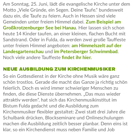
Am Sonntag, 25. Juni, lädt die evangelische Kirche unter dem
Motto „Viele Gründe, ein Segen. Deine Taufe.“ bundesweit
dazu ein, die Taufe zu feiern. Auch in Hessen sind viele
Gemeinden unter freiem Himmel dabei.
Zum Beispiel am
Großkrotzenburger See bei Hanau
. Hier lassen sich schon
heute 14 Kinder taufen, an einer kleinen, flachen Bucht mit
Sandstrand. Oder in Fulda, da werden zwei große Tauffeste
unter freiem Himmel angeboten:
am Himmelszelt auf der
Landesgartenschau
und
im Petersberger Schwimmbad
.
Noch viele andere Tauffeste
findet ihr hier.
NEUE AUSBILDUNG ZUM KIRCHENMUSIKER
So ein Gottesdienst in der Kirche ohne Musik wäre ganz
schön trostlos. Gerade die macht das Ganze ja richtig schön
feierlich. Doch es wird immer schwieriger Menschen zu
finden, die diese Dienste übernehmen. „Das muss wieder
attraktiv werden“, hat sich das Kirchenmusikinstitut im
Bistum Fulda gedacht und die Ausbildung zum
Kirchenmusiker flexibler gestaltet: Zwei statt drei Jahre die
Schulbank drücken, Blockseminare und Onlineschulungen
machen die Ausbildung zeitlich besser planbar. Denn eins ist
klar, so ein Kirchendienst muss neben Familie und Job