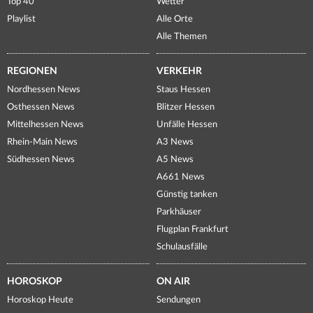
Top 40
Wetter
Playlist
Alle Orte
Alle Themen
REGIONEN
VERKEHR
Nordhessen News
Staus Hessen
Osthessen News
Blitzer Hessen
Mittelhessen News
Unfälle Hessen
Rhein-Main News
A3 News
Südhessen News
A5 News
A661 News
Günstig tanken
Parkhäuser
Flugplan Frankfurt
Schulausfälle
HOROSKOP
ON AIR
Horoskop Heute
Sendungen