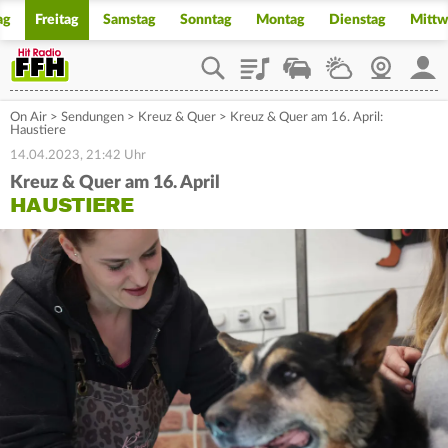
ag
Freitag
Samstag
Sonntag
Montag
Dienstag
Mitt
Playlist
Staupilot
Wetter
Webcam
Mein
On Air
>
Sendungen
>
Kreuz & Quer
>
Kreuz & Quer am 16. April:
Haustiere
14.04.2023, 21:42 Uhr
Kreuz & Quer am 16. April
HAUSTIERE