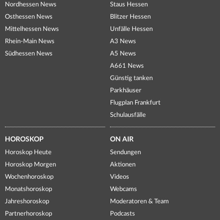
Nordhessen News
Staus Hessen
Osthessen News
Blitzer Hessen
Mittelhessen News
Unfälle Hessen
Rhein-Main News
A3 News
Südhessen News
A5 News
A661 News
Günstig tanken
Parkhäuser
Flugplan Frankfurt
Schulausfälle
HOROSKOP
ON AIR
Horoskop Heute
Sendungen
Horoskop Morgen
Aktionen
Wochenhoroskop
Videos
Monatshoroskop
Webcams
Jahreshoroskop
Moderatoren & Team
Partnerhoroskop
Podcasts