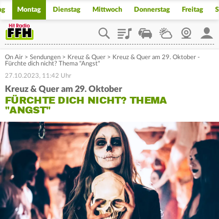
ag
Montag
Dienstag
Mittwoch
Donnerstag
Freitag
S
Playlist
Staupilot
Wetter
Webcam
Mein
On Air
>
Sendungen
>
Kreuz & Quer
>
Kreuz & Quer am 29. Oktober -
Fürchte dich nicht? Thema "Angst"
27.10.2023, 11:42 Uhr
Kreuz & Quer am 29. Oktober
FÜRCHTE DICH NICHT? THEMA
"ANGST"