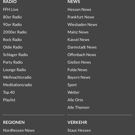
RADIO
NEWS
FFH Live
Hessen News
80er Radio
Frankfurt News
90er Radio
Wiesbaden News
2000er Radio
Mainz News
Rock Radio
Kassel News
Oldie Radio
Darmstadt News
Schlager Radio
Offenbach News
Party Radio
Gießen News
Lounge Radio
Fulda News
Weihnachtsradio
Bayern News
Meditationsradio
Sport
Top 40
Wetter
Playlist
Alle Orte
Alle Themen
REGIONEN
VERKEHR
Nordhessen News
Staus Hessen