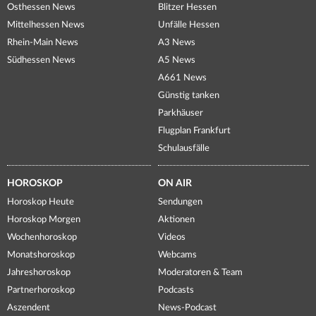
Osthessen News
Blitzer Hessen
Mittelhessen News
Unfälle Hessen
Rhein-Main News
A3 News
Südhessen News
A5 News
A661 News
Günstig tanken
Parkhäuser
Flugplan Frankfurt
Schulausfälle
HOROSKOP
ON AIR
Horoskop Heute
Sendungen
Horoskop Morgen
Aktionen
Wochenhoroskop
Videos
Monatshoroskop
Webcams
Jahreshoroskop
Moderatoren & Team
Partnerhoroskop
Podcasts
Aszendent
News-Podcast