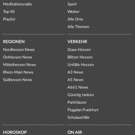
Meditationsradio
Sport
Top 40
Wetter
Playlist
Alle Orte
Alle Themen
REGIONEN
VERKEHR
Nordhessen News
Staus Hessen
Osthessen News
Blitzer Hessen
Mittelhessen News
Unfälle Hessen
Rhein-Main News
A3 News
Südhessen News
A5 News
A661 News
Günstig tanken
Parkhäuser
Flugplan Frankfurt
Schulausfälle
HOROSKOP
ON AIR