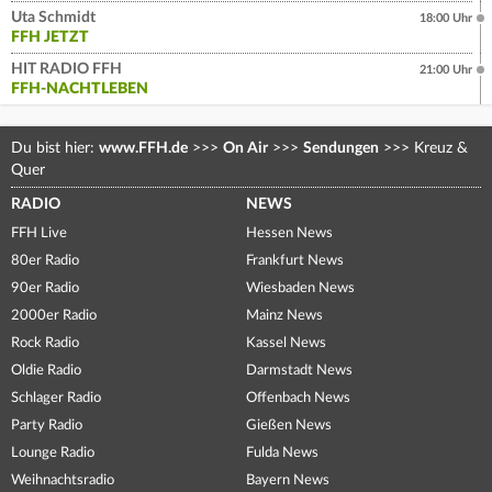
Uta Schmidt
18:00 Uhr
FFH JETZT
HIT RADIO FFH
21:00 Uhr
FFH-NACHTLEBEN
Du bist hier:
www.FFH.de
>>>
On Air
>>>
Sendungen
>>>
Kreuz &
Quer
RADIO
NEWS
FFH Live
Hessen News
80er Radio
Frankfurt News
90er Radio
Wiesbaden News
2000er Radio
Mainz News
Rock Radio
Kassel News
Oldie Radio
Darmstadt News
Schlager Radio
Offenbach News
Party Radio
Gießen News
Lounge Radio
Fulda News
Weihnachtsradio
Bayern News