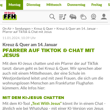
ag
Montag
Dienstag
Mittwoch
Donnerstag
Freitag
S
Playlist
Staupilot
Wetter
Webcam
Mein
On Air
>
Sendungen
>
Kreuz & Quer
>
Kreuz & Quer am 14. Januar -
Pfarrer auf TikTok & Chat mit Jesus
11.01.2024, 10:39 Uhr
Kreuz & Quer am 14. Januar
PFARRER AUF TIKTOK & CHAT MIT
JESUS
Mit dem KI-Jesus chatten und ein Pfarrer der auf TikTok
tanzt: darum geht es bei Kreuz & Quer. Wir sprechen aber
auch mit einem Mittelhessen, der eine Schule im
Westjordanland leitet und mit zwei Frauen, die sich um die
wohnungslosen Menschen am Frankfurter Flughafen
kümmern. Alle Infos hier:
MIT DEM KI-JESUS CHATTEN
Mit dem KI-Tool
„Text With Jesus“
könnt ihr in einem Chat -
ähnlich wie bei WhatsApp - mit einer KI-Version von Jesus