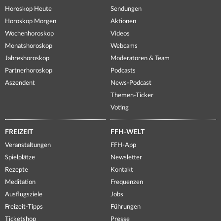
Horoskop Heute
Sendungen
Horoskop Morgen
Aktionen
Wochenhoroskop
Videos
Monatshoroskop
Webcams
Jahreshoroskop
Moderatoren & Team
Partnerhoroskop
Podcasts
Aszendent
News-Podcast
Themen-Ticker
Voting
FREIZEIT
FFH-WELT
Veranstaltungen
FFH-App
Spielplätze
Newsletter
Rezepte
Kontakt
Meditation
Frequenzen
Ausflugsziele
Jobs
Freizeit-Tipps
Führungen
Ticketshop
Presse