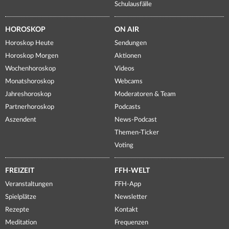
Schulausfälle
HOROSKOP
ON AIR
Horoskop Heute
Sendungen
Horoskop Morgen
Aktionen
Wochenhoroskop
Videos
Monatshoroskop
Webcams
Jahreshoroskop
Moderatoren & Team
Partnerhoroskop
Podcasts
Aszendent
News-Podcast
Themen-Ticker
Voting
FREIZEIT
FFH-WELT
Veranstaltungen
FFH-App
Spielplätze
Newsletter
Rezepte
Kontakt
Meditation
Frequenzen