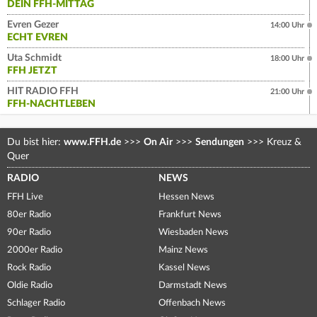
DEIN FFH-MITTAG
Evren Gezer
14:00 Uhr
ECHT EVREN
Uta Schmidt
18:00 Uhr
FFH JETZT
HIT RADIO FFH
21:00 Uhr
FFH-NACHTLEBEN
Du bist hier:
www.FFH.de
>>>
On Air
>>>
Sendungen
>>>
Kreuz &
Quer
RADIO
NEWS
FFH Live
Hessen News
80er Radio
Frankfurt News
90er Radio
Wiesbaden News
2000er Radio
Mainz News
Rock Radio
Kassel News
Oldie Radio
Darmstadt News
Schlager Radio
Offenbach News