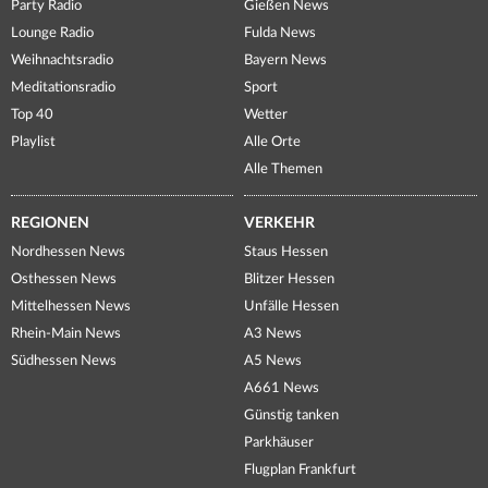
Party Radio
Gießen News
Lounge Radio
Fulda News
Weihnachtsradio
Bayern News
Meditationsradio
Sport
Top 40
Wetter
Playlist
Alle Orte
Alle Themen
REGIONEN
VERKEHR
Nordhessen News
Staus Hessen
Osthessen News
Blitzer Hessen
Mittelhessen News
Unfälle Hessen
Rhein-Main News
A3 News
Südhessen News
A5 News
A661 News
Günstig tanken
Parkhäuser
Flugplan Frankfurt