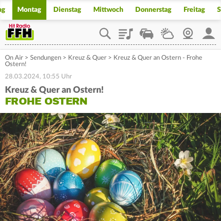
ag
Montag
Dienstag
Mittwoch
Donnerstag
Freitag
S
Playlist
Staupilot
Wetter
Webcam
Mein
On Air
>
Sendungen
>
Kreuz & Quer
>
Kreuz & Quer an Ostern - Frohe
Ostern!
28.03.2024, 10:55 Uhr
Kreuz & Quer an Ostern!
FROHE OSTERN