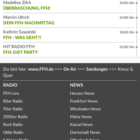
Madeline Zilch
10:00 Uhr
ÜBERRASCHUNG, FFH!
Marvin Ulrich
14:00 Uhr
DEIN FFH-NACHMITTAG
Kathrin Sawatzki
18:00 Uhr
FFH - WAS GEHT?!
HIT RADIO FFH
22:00 Uhr
FFH JUST PARTY
Du bist hier:
www.FFH.de
>>>
On Air
>>>
Sendungen
>>>
Kreuz &
Quer
RADIO
NEWS
FFH Live
Hessen News
80er Radio
Frankfurt News
90er Radio
Wiesbaden News
2000er Radio
Mainz News
Rock Radio
Kassel News
Oldie Radio
Darmstadt News