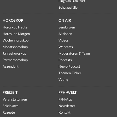
Flugplan Frankfurt
Schulausfälle
HOROSKOP
ON AIR
Horoskop Heute
Sendungen
Horoskop Morgen
Aktionen
Wochenhoroskop
Videos
Monatshoroskop
Webcams
Jahreshoroskop
Moderatoren & Team
Partnerhoroskop
Podcasts
Aszendent
News-Podcast
Themen-Ticker
Voting
FREIZEIT
FFH-WELT
Veranstaltungen
FFH-App
Spielplätze
Newsletter
Rezepte
Kontakt