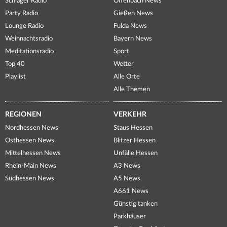
Schlager Radio
Offenbach News
Party Radio
Gießen News
Lounge Radio
Fulda News
Weihnachtsradio
Bayern News
Meditationsradio
Sport
Top 40
Wetter
Playlist
Alle Orte
Alle Themen
REGIONEN
VERKEHR
Nordhessen News
Staus Hessen
Osthessen News
Blitzer Hessen
Mittelhessen News
Unfälle Hessen
Rhein-Main News
A3 News
Südhessen News
A5 News
A661 News
Günstig tanken
Parkhäuser