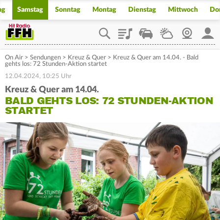
ag
Samstag
Sonntag
Montag
Dienstag
Mittwoch
Do
Playlist
Staupilot
Wetter
Webcam
Mein
On Air
>
Sendungen
>
Kreuz & Quer
>
Kreuz & Quer am 14.04. - Bald
gehts los: 72 Stunden-Aktion startet
12.04.2024, 10:25 Uhr
Kreuz & Quer am 14.04.
BALD GEHTS LOS: 72 STUNDEN-AKTION
STARTET