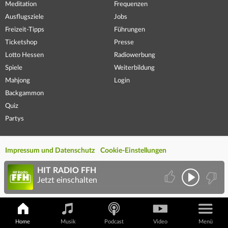
Meditation
Frequenzen
Ausflugsziele
Jobs
Freizeit-Tipps
Führungen
Ticketshop
Presse
Lotto Hessen
Radiowerbung
Spiele
Weiterbildung
Mahjong
Login
Backgammon
Quiz
Partys
Impressum und Datenschutz
Cookie-Einstellungen
HIT RADIO FFH
Jetzt einschalten
Home
Musik
Podcast
Video
Menü