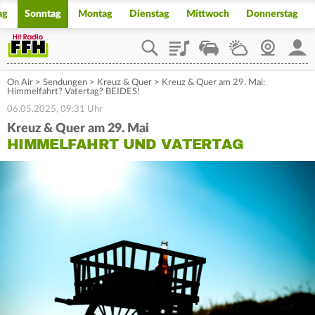
ag
Sonntag
Montag
Dienstag
Mittwoch
Donnerstag
Playlist
Staupilot
Wetter
Webcam
Mein
On Air
>
Sendungen
>
Kreuz & Quer
>
Kreuz & Quer am 29. Mai:
Himmelfahrt? Vatertag? BEIDES!
06.05.2025, 09:31 Uhr
Kreuz & Quer am 29. Mai
HIMMELFAHRT UND VATERTAG