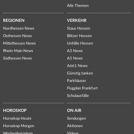
Alle Themen
REGIONEN
VERKEHR
Nordhessen News
Staus Hessen
Osthessen News
Blitzer Hessen
Mittelhessen News
Unfälle Hessen
Rhein-Main News
A3 News
Südhessen News
A5 News
A661 News
Günstig tanken
Parkhäuser
Flugplan Frankfurt
Schulausfälle
HOROSKOP
ON AIR
Horoskop Heute
Sendungen
Horoskop Morgen
Aktionen
Wochenhoroskop
Videos