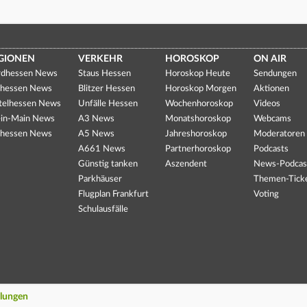
GIONEN
VERKEHR
HOROSKOP
ON AIR
dhessen News
Staus Hessen
Horoskop Heute
Sendungen
hessen News
Blitzer Hessen
Horoskop Morgen
Aktionen
telhessen News
Unfälle Hessen
Wochenhoroskop
Videos
in-Main News
A3 News
Monatshoroskop
Webcams
hessen News
A5 News
Jahreshoroskop
Moderatoren
A661 News
Partnerhoroskop
Podcasts
Günstig tanken
Aszendent
News-Podcas
Parkhäuser
Themen-Tick
Flugplan Frankfurt
Voting
Schulausfälle
llungen