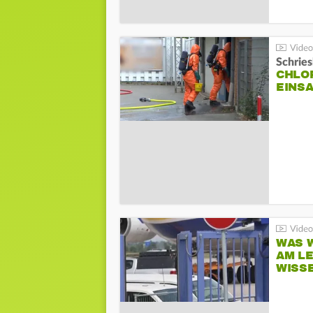
Schrie
CHLO
EINSA
WAS W
AM L
WISS