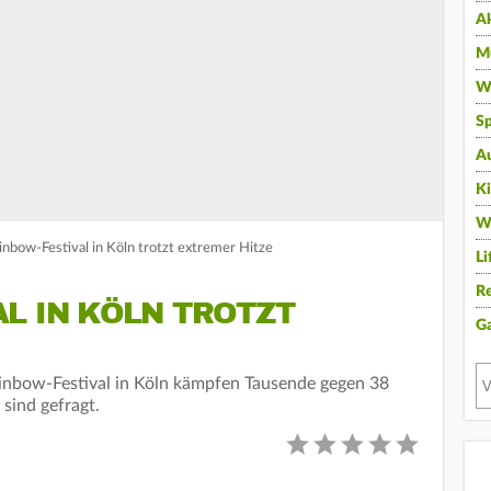
A
Mu
Wi
Sp
A
K
W
inbow-Festival in Köln trotzt extremer Hitze
Li
Re
L IN KÖLN TROTZT
G
ainbow-Festival in Köln kämpfen Tausende gegen 38
sind gefragt.