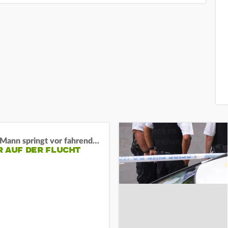
BaWü: Mann springt vor fahrendes Auto und schießt
R AUF DER FLUCHT