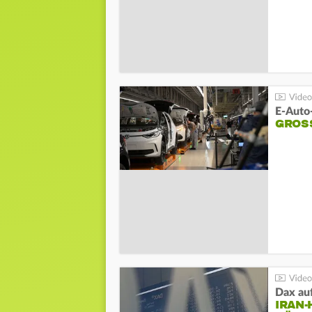
E-Auto
GROS
Dax au
IRAN