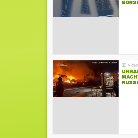
BÖRS
UKRA
MACH
RUSS