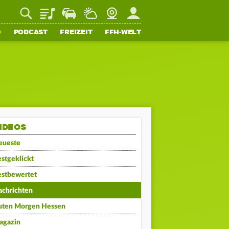
Playlist
Staupilot
Wetter
Webcam
Mein FFH
O
PODCAST
FREIZEIT
FFH-WELT
IDEOS
eueste
stgeklickt
estbewertet
achrichten
uten Morgen Hessen
agazin