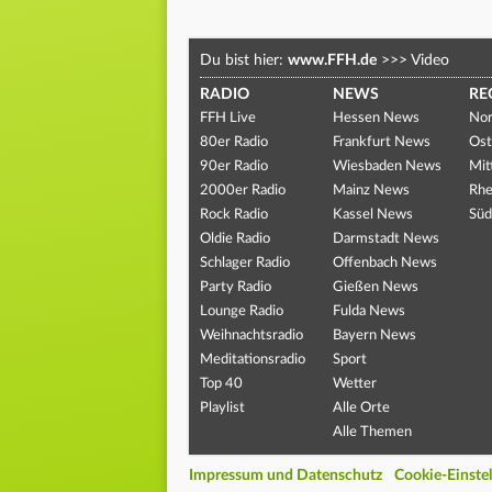
Du bist hier:
www.FFH.de
>>>
Video
RADIO
NEWS
RE
FFH Live
Hessen News
Nor
80er Radio
Frankfurt News
Ost
90er Radio
Wiesbaden News
Mit
2000er Radio
Mainz News
Rhe
Rock Radio
Kassel News
Süd
Oldie Radio
Darmstadt News
Schlager Radio
Offenbach News
Party Radio
Gießen News
Lounge Radio
Fulda News
Weihnachtsradio
Bayern News
Meditationsradio
Sport
Top 40
Wetter
Playlist
Alle Orte
Alle Themen
Impressum und Datenschutz
Cookie-Einste