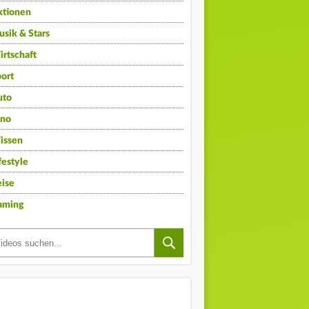
ktionen
sik & Stars
rtschaft
ort
uto
ino
issen
festyle
ise
aming