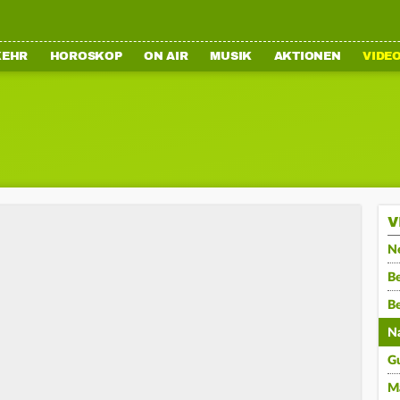
KEHR
HOROSKOP
ON AIR
MUSIK
AKTIONEN
VIDE
V
N
Be
B
N
G
M