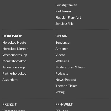
Günstig tanken
Parkhäuser
Flugplan Frankfurt
Schulausfälle
HOROSKOP
ON AIR
Horoskop Heute
Sendungen
Horoskop Morgen
Aktionen
Wochenhoroskop
Videos
Monatshoroskop
Webcams
Jahreshoroskop
Moderatoren & Team
Partnerhoroskop
Podcasts
Aszendent
News-Podcast
Themen-Ticker
Voting
FREIZEIT
FFH-WELT