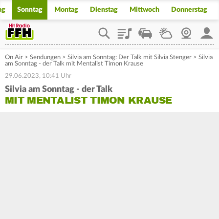
ag
Sonntag
Montag
Dienstag
Mittwoch
Donnerstag
Playlist
Staupilot
Wetter
Webcam
Mein
On Air
>
Sendungen
>
Silvia am Sonntag: Der Talk mit Silvia Stenger
>
Silvia
am Sonntag - der Talk mit Mentalist Timon Krause
29.06.2023, 10:41 Uhr
Silvia am Sonntag - der Talk
MIT MENTALIST TIMON KRAUSE