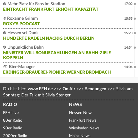
Mehr Platz für Fans im Stadion
17:02
EINTRACHT FRANKFURT ERHÖHT KAPAZITÄT
Roxanne Grimm
15:55
ROXY'S PODCAST
Hessen sei Dank
15:23
HUNDERTE RADELN NACKIG DURCH BERLIN
Unpünktliche Bahn
14:54
MINISTER WILL BONUSZAHLUNGEN AN BAHN-ZIELE
KOPPELN
Bier-Manager
14:04
ERDINGER-BRAUEREI-PIONIER WERNER BROMBACH
Du bist hier:
www.FFH.de
>>>
On Air
>>>
Sendungen
>>>
Silvia am
Sonntag: Der Talk mit Silvia Stenger
RADIO
NEWS
FFH Live
Hessen News
80er Radio
Frankfurt News
90er Radio
Wiesbaden News
2000er Radio
Mainz News