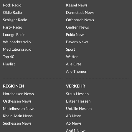
Rock Radio
Kassel News
Oldie Radio
Darmstadt News
Schlager Radio
Offenbach News
Party Radio
Gießen News
Lounge Radio
Fulda News
Weihnachtsradio
Bayern News
Meditationsradio
Sport
Top 40
Wetter
Playlist
Alle Orte
Alle Themen
REGIONEN
VERKEHR
Nordhessen News
Staus Hessen
Osthessen News
Blitzer Hessen
Mittelhessen News
Unfälle Hessen
Rhein-Main News
A3 News
Südhessen News
A5 News
A661 News