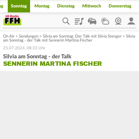
ag
Sonntag
Montag
Dienstag
Mittwoch
Donnerstag
Playlist
Staupilot
Wetter
Webcam
Mein
On Air
>
Sendungen
>
Silvia am Sonntag: Der Talk mit Silvia Stenger
>
Silvia
am Sonntag - der Talk mit Sennerin Martina Fischer
25.07.2024, 08:33 Uhr
Silvia am Sonntag - der Talk
SENNERIN MARTINA FISCHER