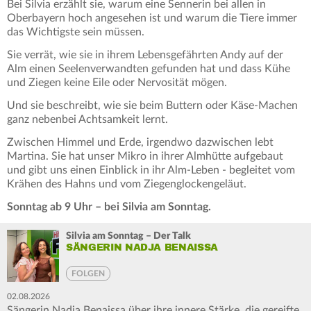
Bei Silvia erzählt sie, warum eine Sennerin bei allen in
Oberbayern hoch angesehen ist und warum die Tiere immer
das Wichtigste sein müssen.
Sie verrät, wie sie in ihrem Lebensgefährten Andy auf der
Alm einen Seelenverwandten gefunden hat und dass Kühe
und Ziegen keine Eile oder Nervosität mögen.
Und sie beschreibt, wie sie beim Buttern oder Käse-Machen
ganz nebenbei Achtsamkeit lernt.
Zwischen Himmel und Erde, irgendwo dazwischen lebt
Martina. Sie hat unser Mikro in ihrer Almhütte aufgebaut
und gibt uns einen Einblick in ihr Alm-Leben - begleitet vom
Krähen des Hahns und vom Ziegenglockengeläut.
Sonntag ab 9 Uhr – bei Silvia am Sonntag.
Silvia am Sonntag – Der Talk
SÄNGERIN NADJA BENAISSA
FOLGEN
02.08.2026
Sängerin Nadja Benaissa über ihre innere Stärke, die gereifte