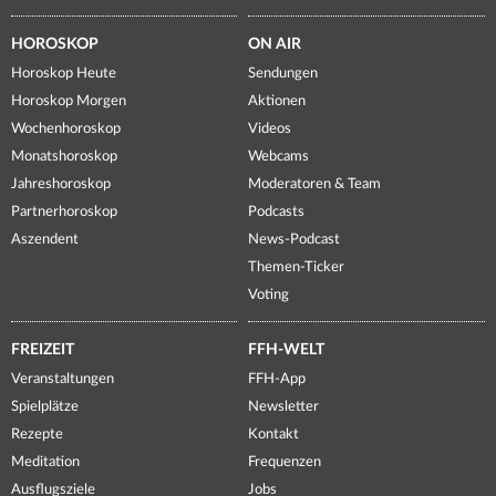
HOROSKOP
ON AIR
Horoskop Heute
Sendungen
Horoskop Morgen
Aktionen
Wochenhoroskop
Videos
Monatshoroskop
Webcams
Jahreshoroskop
Moderatoren & Team
Partnerhoroskop
Podcasts
Aszendent
News-Podcast
Themen-Ticker
Voting
FREIZEIT
FFH-WELT
Veranstaltungen
FFH-App
Spielplätze
Newsletter
Rezepte
Kontakt
Meditation
Frequenzen
Ausflugsziele
Jobs