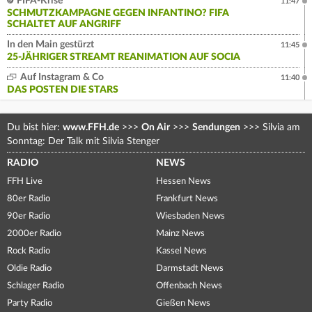
FIFA-Krise
11:47
SCHMUTZKAMPAGNE GEGEN INFANTINO? FIFA
SCHALTET AUF ANGRIFF
In den Main gestürzt
11:45
25-JÄHRIGER STREAMT REANIMATION AUF SOCIA
Auf Instagram & Co
11:40
DAS POSTEN DIE STARS
Du bist hier:
www.FFH.de
>>>
On Air
>>>
Sendungen
>>>
Silvia am
Sonntag: Der Talk mit Silvia Stenger
RADIO
NEWS
FFH Live
Hessen News
80er Radio
Frankfurt News
90er Radio
Wiesbaden News
2000er Radio
Mainz News
Rock Radio
Kassel News
Oldie Radio
Darmstadt News
Schlager Radio
Offenbach News
Party Radio
Gießen News