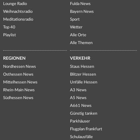
Lounge Radio
Fulda News
Weihnachtsradio
Bayern News
Meditationsradio
Sport
Top 40
Wetter
Playlist
Alle Orte
Alle Themen
REGIONEN
VERKEHR
Nordhessen News
Staus Hessen
Osthessen News
Blitzer Hessen
Mittelhessen News
Unfälle Hessen
Rhein-Main News
A3 News
Südhessen News
A5 News
A661 News
Günstig tanken
Parkhäuser
Flugplan Frankfurt
Schulausfälle