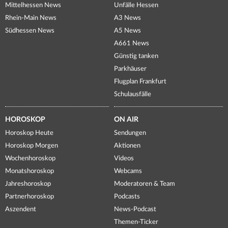
Mittelhessen News
Unfälle Hessen
Rhein-Main News
A3 News
Südhessen News
A5 News
A661 News
Günstig tanken
Parkhäuser
Flugplan Frankfurt
Schulausfälle
HOROSKOP
ON AIR
Horoskop Heute
Sendungen
Horoskop Morgen
Aktionen
Wochenhoroskop
Videos
Monatshoroskop
Webcams
Jahreshoroskop
Moderatoren & Team
Partnerhoroskop
Podcasts
Aszendent
News-Podcast
Themen-Ticker