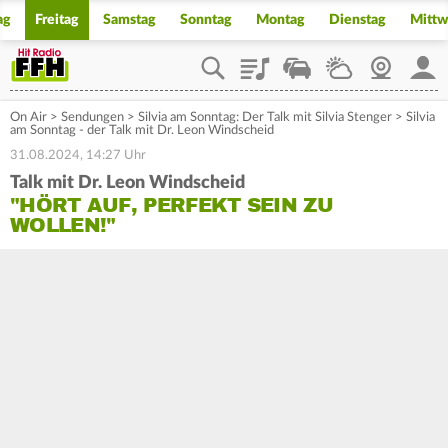
ag
Freitag
Samstag
Sonntag
Montag
Dienstag
Mitt
Playlist
Staupilot
Wetter
Webcam
Mein
On Air
>
Sendungen
>
Silvia am Sonntag: Der Talk mit Silvia Stenger
>
Silvia
am Sonntag - der Talk mit Dr. Leon Windscheid
31.08.2024, 14:27 Uhr
Talk mit Dr. Leon Windscheid
"HÖRT AUF, PERFEKT SEIN ZU
WOLLEN!"