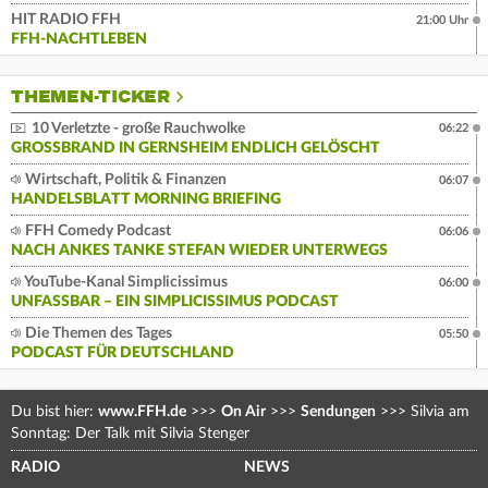
HIT RADIO FFH
21:00 Uhr
FFH-NACHTLEBEN
THEMEN-TICKER
10 Verletzte - große Rauchwolke
06:22
GROSSBRAND IN GERNSHEIM ENDLICH GELÖSCHT
Wirtschaft, Politik & Finanzen
06:07
HANDELSBLATT MORNING BRIEFING
FFH Comedy Podcast
06:06
NACH ANKES TANKE STEFAN WIEDER UNTERWEGS
YouTube-Kanal Simplicissimus
06:00
UNFASSBAR – EIN SIMPLICISSIMUS PODCAST
Die Themen des Tages
05:50
PODCAST FÜR DEUTSCHLAND
Du bist hier:
www.FFH.de
>>>
On Air
>>>
Sendungen
>>>
Silvia am
Sonntag: Der Talk mit Silvia Stenger
RADIO
NEWS