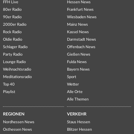
FFH Live
Hessen News
80er Radio
Frankfurt News
90er Radio
Wiesbaden News
2000er Radio
Mainz News
Rock Radio
Kassel News
Oldie Radio
Darmstadt News
Schlager Radio
Offenbach News
Party Radio
Gießen News
Lounge Radio
Fulda News
Weihnachtsradio
Bayern News
Meditationsradio
Sport
Top 40
Wetter
Playlist
Alle Orte
Alle Themen
REGIONEN
VERKEHR
Nordhessen News
Staus Hessen
Osthessen News
Blitzer Hessen