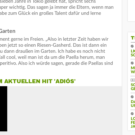
 sieben Jahre in Tokio gelebt hat, spricht sechs
uper wichtig. Das sagen ja immer die Eltern, wenn man
 habe zum Glück ein großes Talent dafür und lerne
 Garten
T
ent gerne im Freien. „Also in letzter Zeit haben wir
en jetzt so einen Riesen-Gasherd. Das ist dann ein
u dann draußen im Garten. Ich habe es noch nicht
L
S
 Fall cool, weil man ist da um die Paella herum, man
ritivo. Also ich würde sagen, gerade die Paellas sind
M
W
 AKTUELLEN HIT 'ADIÓS'
S
G
D
U
L
F
J