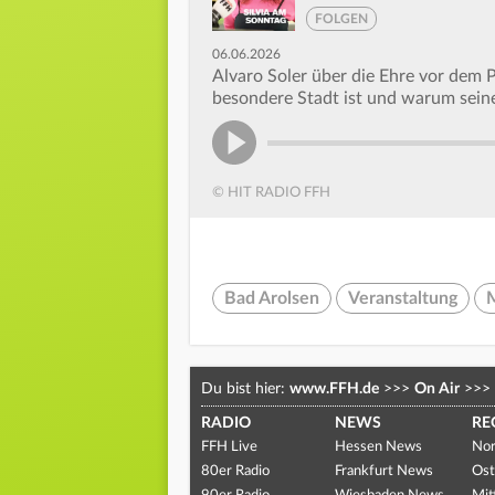
FOLGEN
06.06.2026
Alvaro Soler über die Ehre vor dem 
besondere Stadt ist und warum sei
© HIT RADIO FFH
Bad Arolsen
Veranstaltung
Du bist hier:
www.FFH.de
>>>
On Air
>>>
RADIO
NEWS
RE
FFH Live
Hessen News
Nor
80er Radio
Frankfurt News
Ost