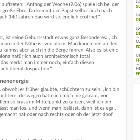
Ju
 auftreten: „Anfang der Woche (9.06) spiele ich bei der
G
ne große Ehre, Da kommt der Papst selber auch nach
Jo
ach 140 Jahren Bau wird sie endlich eröffnet."
D
Jo
D
ist, ist seine Geburtsstadt etwas ganz Besonderes: „Ich
Ma
ss man in der Nähe ist von allem. Man kann eben an den
E
 kannst aber auch in die Berge fahren. Also es ist eine
Ut
celona natürlich auch architektonisch total
F
 das merkt man immer noch, einfach diesen
ch überall Inspiration."
H
F
hnenenergie
, obwohl er früher glaubte, schüchtern zu sein. „Ich bin
üchtern, deswegen hätte ich mich nie getraut, vor
llem so krass im Mittelpunkt zu tanzen, weil ich bin
ässt man los, und wenn man loslässt, dann ist es egal,
gemacht hat oder nach rechts oder ob der jetzt doof