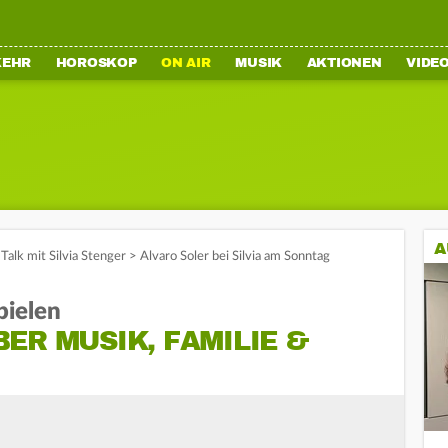
KEHR
HOROSKOP
ON AIR
MUSIK
AKTIONEN
VIDE
A
Talk mit Silvia Stenger
>
Alvaro Soler bei Silvia am Sonntag
pielen
ER MUSIK, FAMILIE &