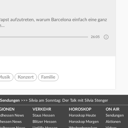
Papst aufzutreten, warum Barcelona einfach eine ganz
ne…
26:05
Musik
Konzert
Familie
Sendungen
>>>
Silvia am Sonntag: Der Talk mit Silvia Stenger
GIONEN
VERKEHR
HOROSKOP
ON AIR
dhessen News
Staus Hessen
Horoskop Heute
Sendungen
hessen News
Blitzer Hessen
Horoskop Morgen
Aktionen