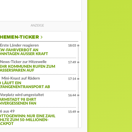
HEMEN-TICKER
Erste Länder reagieren
18:03
KW-FAHRVERBOT AN
ONNTAGEN AUSSER KRAFT
News-Ticker zur Hitzewelle
17:49
EHR KOMMUNEN RUFEN ZUM
ASSERSPAREN AUF
Mini-Knast auf Rädern
17:14
O LÄUFT EIN
EFANGENENTRANSPORT AB
Vorplatz wird umgestaltet
16:44
ARMSTADT 98 EHRT
NVERGESSENEN FAN
6 aus 49
15:49
OTTOGEWINN: NUR EINE ZAHL
EHLTE ZUM 50-MILLIONEN-
ACKPOT