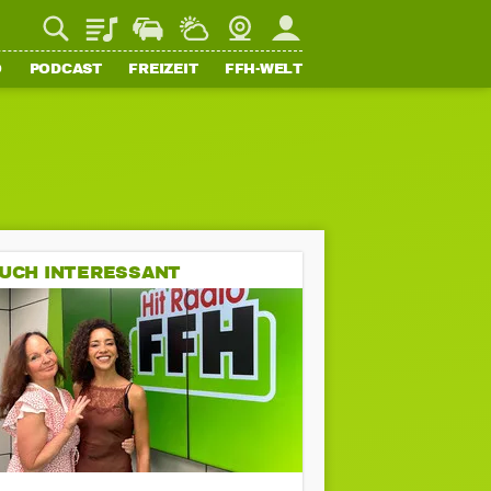
Playlist
Staupilot
Wetter
Webcam
Mein FFH
O
PODCAST
FREIZEIT
FFH-WELT
UCH INTERESSANT