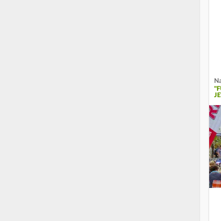
Na
"
JE