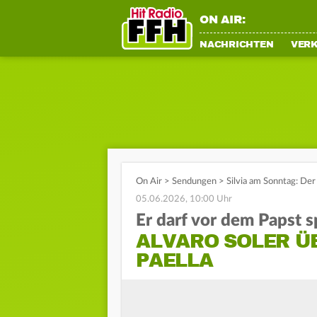
ON AIR:
NACHRICHTEN
VER
On Air
>
Sendungen
>
Silvia am Sonntag: Der 
05.06.2026, 10:00 Uhr
Er darf vor dem Papst s
ALVARO SOLER ÜB
PAELLA