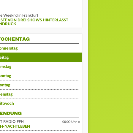
e Weeknd in Frankfurt
RSTE VON DREI SHOWS HINTERLÄSST
INDRUCK
OCHENTAG
onnerstag
eitag
amstag
onntag
ontag
ienstag
ittwoch
ENDUNG
IT RADIO FFH
00:00 Uhr
FH-NACHTLEBEN