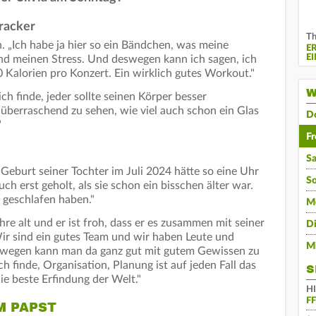
Tracker
Th
. „Ich habe ja hier so ein Bändchen, was meine
E
E
nd meinen Stress. Und deswegen kann ich sagen, ich
Kalorien pro Konzert. Ein wirklich gutes Workout."
W
ich finde, jeder sollte seinen Körper besser
überraschend zu sehen, wie viel auch schon ein Glas
D
"
Fr
S
r Geburt seiner Tochter im Juli 2024 hätte so eine Uhr
S
h erst geholt, als sie schon ein bisschen älter war.
 geschlafen haben."
M
hre alt und er ist froh, dass er es zusammen mit seiner
D
ir sind ein gutes Team und wir haben Leute und
M
deswegen kann man da ganz gut mit gutem Gewissen zu
h finde, Organisation, Planung ist auf jeden Fall das
S
ie beste Erfindung der Welt."
H
F
M PAPST