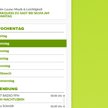
te-Laune-Musik & Leichtigkeit
ARQUESS ZU GAST BEI SILVIA AM
ONNTAG
OCHENTAG
eitag
amstag
onntag
ontag
ienstag
ittwoch
onnerstag
ENDUNG
IT RADIO FFH
00:00 Uhr
FH-NACHTLEBEN
a Schmidt
06:00 Uhr