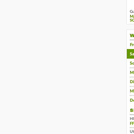
Gu
M
S
W
Fr
S
S
M
D
M
D
S
H
F
Ut