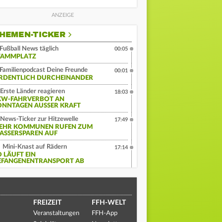
HEMEN-TICKER
Fußball News täglich
00:05
TAMMPLATZ
Familienpodcast Deine Freunde
00:01
RDENTLICH DURCHEINANDER
Erste Länder reagieren
18:03
KW-FAHRVERBOT AN
ONNTAGEN AUSSER KRAFT
News-Ticker zur Hitzewelle
17:49
EHR KOMMUNEN RUFEN ZUM
ASSERSPAREN AUF
Mini-Knast auf Rädern
17:14
O LÄUFT EIN
EFANGENENTRANSPORT AB
FREIZEIT
FFH-WELT
Veranstaltungen
FFH-App