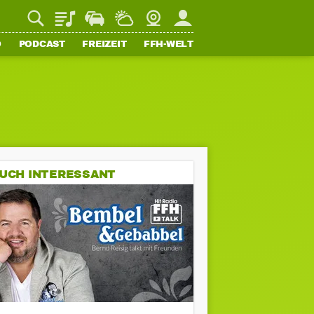
Playlist
Staupilot
Wetter
Webcam
Mein FFH
O
PODCAST
FREIZEIT
FFH-WELT
UCH INTERESSANT