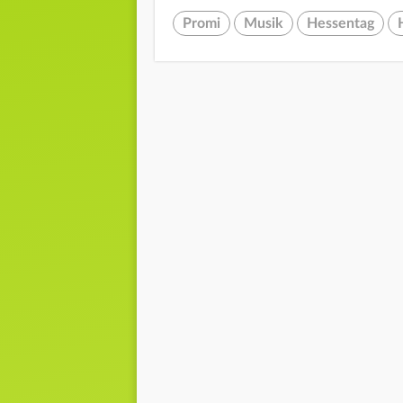
Promi
Musik
Hessentag