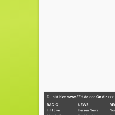
Du bist hier:
www.FFH.de
>>>
On Air
>>>
RADIO
NEWS
RE
FFH Live
Hessen News
Nor