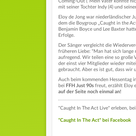
Coming-Out ("Mein Vater konnte nich
mit seiner Tochter Indy (4) und sein
Eloy de Jong war niederländischer J
dem die Boygroup „Caught in the Ac
Benjamin Boyce und Lee Baxter hatt
Erfolge.
Der Sänger vergleicht die Wiederve
früheren Liebe: "Man hat sich lange n
aufregend. Wir teilen eine so große 
der einst vier Mitglieder wieder mi
gebraucht. Aber es ist gut, dass wir
Auch beim kommenden Hessentag in H
bei
FFH Just 90s
freut, erzählt Eloy 
auf der Seite noch einmal an!
"Caught In The Act Live" erleben, b
"Caught In The Act" bei Facebook