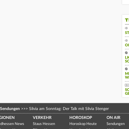
T
S
O
L
S
M
W
S
G
Sendungen
>>>
Silvia am Sonntag: Der Talk mit Silvia Stenger
GIONEN
VERKEHR
HOROSKOP
ON AIR
dhessen News
Staus Hessen
Horoskop Heute
Sendungen