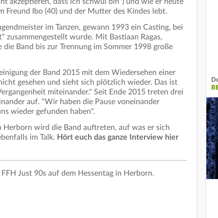
t akzeptieren, dass ich schwul bin") und wie er heute
em Freund Ibo (40) und der Mutter des Kindes lebt.
ugendmeister im Tanzen, gewann 1993 ein Casting, bei
t“ zusammengestellt wurde. Mit Bastiaan Ragas,
e die Band bis zur Trennung im Sommer 1998 große
reinigung der Band 2015 mit dem Wiedersehen einer
De
icht gesehen und sieht sich plötzlich wieder. Das ist
B
Vergangenheit miteinander." Seit Ende 2015 treten drei
teinander auf. "Wir haben die Pause voneinander
 uns wieder gefunden haben".
erborn wird die Band auftreten, auf was er sich
ebenfalls im Talk.
Hört euch das ganze Interview hier
ei FFH Just 90s auf dem Hessentag in Herborn.