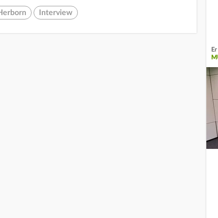
Herborn
Interview
Er
M