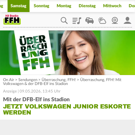
ag
Samstag
Sonntag
Montag
Dienstag
Mittwoch
Do
Playlist
Staupilot
Wetter
Webcam
Mein
On Air
>
Sendungen
>
Überraschung, FFH!
>
Überraschung, FFH! Mit
Volkswagen & der DFB-Elf ins Stadion
Anzeige | 09.05.2026, 13:45 Uhr
Mit der DFB-Elf ins Stadion
JETZT VOLKSWAGEN JUNIOR ESKORTE
WERDEN