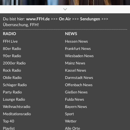
Du bist hier:
www.FFH.de
>>>
On Air
>>>
Sendungen
>>>
Überraschung, FFH!
RADIO
NEWS
FFH Live
Hessen News
80er Radio
Frankfurt News
90er Radio
Wiesbaden News
2000er Radio
Mainz News
Rock Radio
Kassel News
Oldie Radio
Darmstadt News
Schlager Radio
Offenbach News
Party Radio
Gießen News
Lounge Radio
Fulda News
Weihnachtsradio
Bayern News
Meditationsradio
Sport
Top 40
Wetter
Playlist
Alle Orte