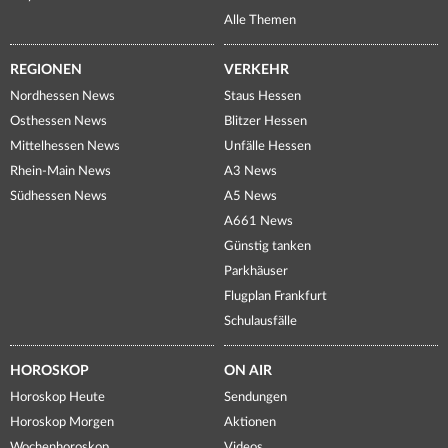
Alle Themen
REGIONEN
VERKEHR
Nordhessen News
Staus Hessen
Osthessen News
Blitzer Hessen
Mittelhessen News
Unfälle Hessen
Rhein-Main News
A3 News
Südhessen News
A5 News
A661 News
Günstig tanken
Parkhäuser
Flugplan Frankfurt
Schulausfälle
HOROSKOP
ON AIR
Horoskop Heute
Sendungen
Horoskop Morgen
Aktionen
Wochenhoroskop
Videos