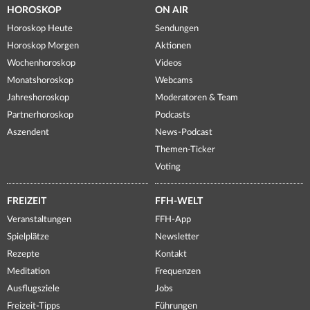
HOROSKOP
ON AIR
Horoskop Heute
Sendungen
Horoskop Morgen
Aktionen
Wochenhoroskop
Videos
Monatshoroskop
Webcams
Jahreshoroskop
Moderatoren & Team
Partnerhoroskop
Podcasts
Aszendent
News-Podcast
Themen-Ticker
Voting
FREIZEIT
FFH-WELT
Veranstaltungen
FFH-App
Spielplätze
Newsletter
Rezepte
Kontakt
Meditation
Frequenzen
Ausflugsziele
Jobs
Freizeit-Tipps
Führungen