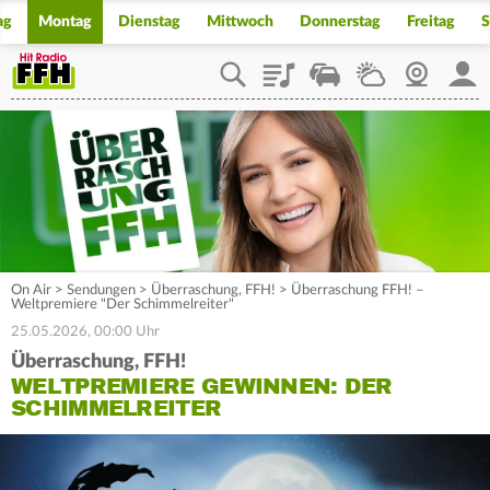
ag
Montag
Dienstag
Mittwoch
Donnerstag
Freitag
S
Playlist
Staupilot
Wetter
Webcam
Mein
On Air
>
Sendungen
>
Überraschung, FFH!
>
Überraschung FFH! –
Weltpremiere "Der Schimmelreiter"
25.05.2026, 00:00 Uhr
Überraschung, FFH!
WELTPREMIERE GEWINNEN: DER
SCHIMMELREITER