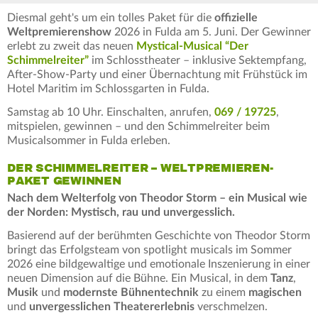
Diesmal geht's um ein tolles Paket für die
offizielle
Weltpremierenshow
2026 in Fulda am 5. Juni. Der Gewinner
erlebt zu zweit das neuen
Mystical-Musical “Der
Schimmelreiter”
im Schlosstheater – inklusive Sektempfang,
After-Show-Party und einer Übernachtung mit Frühstück im
Hotel Maritim im Schlossgarten in Fulda.
Samstag ab 10 Uhr. Einschalten, anrufen,
069 / 19725
,
mitspielen, gewinnen – und den Schimmelreiter beim
Musicalsommer in Fulda erleben.
DER SCHIMMELREITER – WELTPREMIEREN-
PAKET GEWINNEN
Nach dem Welterfolg von Theodor Storm – ein Musical wie
der Norden: Mystisch, rau und unvergesslich.
Basierend auf der berühmten Geschichte von Theodor Storm
bringt das Erfolgsteam von spotlight musicals im Sommer
2026 eine bildgewaltige und emotionale Inszenierung in einer
neuen Dimension auf die Bühne. Ein Musical, in dem
Tanz
,
Musik
und
modernste Bühnentechnik
zu einem
magischen
und
unvergesslichen Theatererlebnis
verschmelzen.