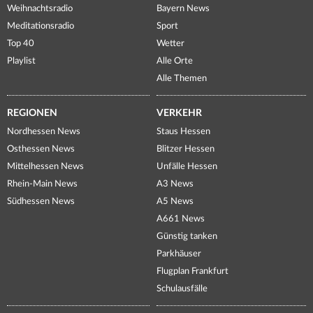
Weihnachtsradio
Bayern News
Meditationsradio
Sport
Top 40
Wetter
Playlist
Alle Orte
Alle Themen
REGIONEN
VERKEHR
Nordhessen News
Staus Hessen
Osthessen News
Blitzer Hessen
Mittelhessen News
Unfälle Hessen
Rhein-Main News
A3 News
Südhessen News
A5 News
A661 News
Günstig tanken
Parkhäuser
Flugplan Frankfurt
Schulausfälle