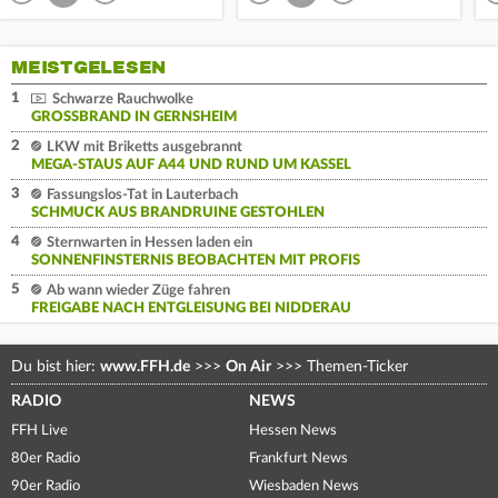
MEISTGELESEN
1
Schwarze Rauchwolke
GROSSBRAND IN GERNSHEIM
2
LKW mit Briketts ausgebrannt
MEGA-STAUS AUF A44 UND RUND UM KASSEL
3
Fassungslos-Tat in Lauterbach
SCHMUCK AUS BRANDRUINE GESTOHLEN
4
Sternwarten in Hessen laden ein
SONNENFINSTERNIS BEOBACHTEN MIT PROFIS
5
Ab wann wieder Züge fahren
FREIGABE NACH ENTGLEISUNG BEI NIDDERAU
Du bist hier:
www.FFH.de
>>>
On Air
>>>
Themen-Ticker
RADIO
NEWS
FFH Live
Hessen News
80er Radio
Frankfurt News
90er Radio
Wiesbaden News