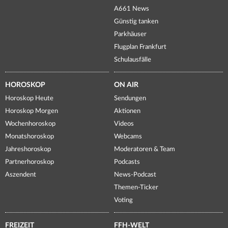
A661 News
Günstig tanken
Parkhäuser
Flugplan Frankfurt
Schulausfälle
HOROSKOP
ON AIR
Horoskop Heute
Sendungen
Horoskop Morgen
Aktionen
Wochenhoroskop
Videos
Monatshoroskop
Webcams
Jahreshoroskop
Moderatoren & Team
Partnerhoroskop
Podcasts
Aszendent
News-Podcast
Themen-Ticker
Voting
FREIZEIT
FFH-WELT