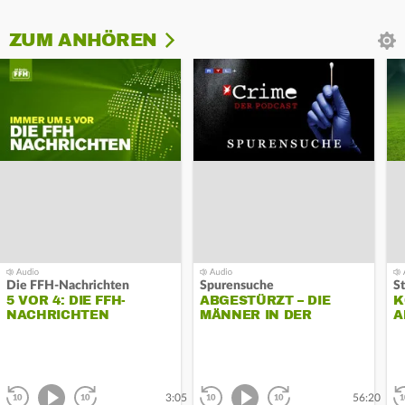
ZUM ANHÖREN
Die FFH-Nachrichten
Spurensuche
S
5 VOR 4: DIE FFH-
ABGESTÜRZT – DIE
K
NACHRICHTEN
MÄNNER IN DER
A
GRIESSCHLUCHT
B
D
P
Abspielen
Abspielen
zurück
vor
zurück
vor
3:05
56:20