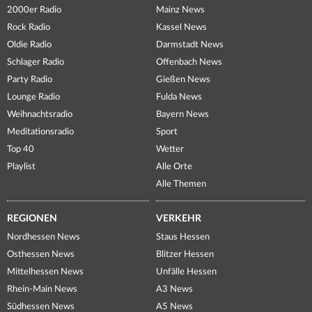
2000er Radio
Mainz News
Rock Radio
Kassel News
Oldie Radio
Darmstadt News
Schlager Radio
Offenbach News
Party Radio
Gießen News
Lounge Radio
Fulda News
Weihnachtsradio
Bayern News
Meditationsradio
Sport
Top 40
Wetter
Playlist
Alle Orte
Alle Themen
REGIONEN
VERKEHR
Nordhessen News
Staus Hessen
Osthessen News
Blitzer Hessen
Mittelhessen News
Unfälle Hessen
Rhein-Main News
A3 News
Südhessen News
A5 News