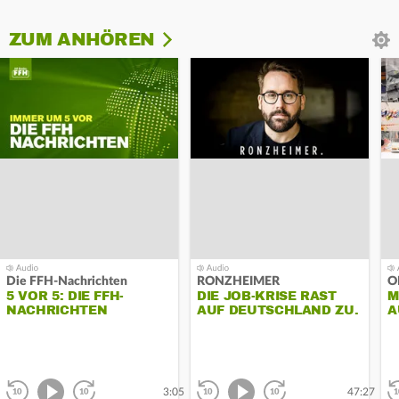
ZUM ANHÖREN
Die FFH-Nachrichten
RONZHEIMER
O
5 VOR 5: DIE FFH-
DIE JOB-KRISE RAST
M
NACHRICHTEN
AUF DEUTSCHLAND ZU.
A
MIT STEFFEN
B
KAMPETER
G
Abspielen
Abspielen
zurück
vor
zurück
vor
3:05
47:27