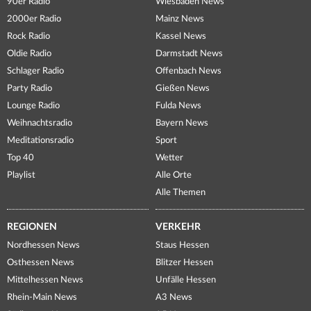
90er Radio
Wiesbaden News
2000er Radio
Mainz News
Rock Radio
Kassel News
Oldie Radio
Darmstadt News
Schlager Radio
Offenbach News
Party Radio
Gießen News
Lounge Radio
Fulda News
Weihnachtsradio
Bayern News
Meditationsradio
Sport
Top 40
Wetter
Playlist
Alle Orte
Alle Themen
REGIONEN
VERKEHR
Nordhessen News
Staus Hessen
Osthessen News
Blitzer Hessen
Mittelhessen News
Unfälle Hessen
Rhein-Main News
A3 News