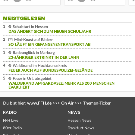
MEISTGELESEN
1
Schulstart in Hessen
DAS ÄNDERT SICH ZUM NEUEN SCHULJAHR
2
Mini-Knast auf Rädern
SO LÄUFT EIN GEFANGENENTRANSPORT AB
3
Badeunglück in Marburg
23-JÄHRIGER ERTRINKT IN DER LAHN
4
Waldbrand im Hochtaunuskreis
FEUER AUCH AUF BUNDESPOLIZEI-GELÄNDE
5
Feuer in Urlaubsgebiet
WALDBRAND AM GARDASEE: MEHR ALS 200 MENSCHEN
EVAKUIERT
Du bist hier:
www.FFH.de
>>>
On Air
>>>
Themen-Ticker
RADIO
NEWS
FFH Live
Hessen News
80er Radio
Frankfurt News