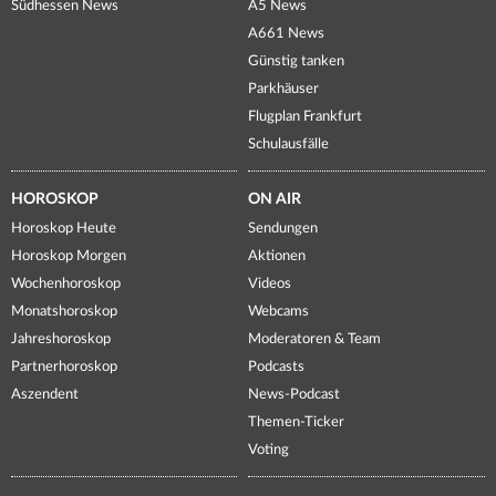
Südhessen News
A5 News
A661 News
Günstig tanken
Parkhäuser
Flugplan Frankfurt
Schulausfälle
HOROSKOP
ON AIR
Horoskop Heute
Sendungen
Horoskop Morgen
Aktionen
Wochenhoroskop
Videos
Monatshoroskop
Webcams
Jahreshoroskop
Moderatoren & Team
Partnerhoroskop
Podcasts
Aszendent
News-Podcast
Themen-Ticker
Voting