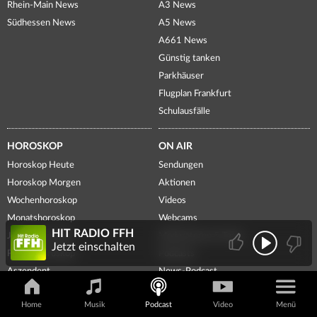
Rhein-Main News
A3 News
Südhessen News
A5 News
A661 News
Günstig tanken
Parkhäuser
Flugplan Frankfurt
Schulausfälle
HOROSKOP
ON AIR
Horoskop Heute
Sendungen
Horoskop Morgen
Aktionen
Wochenhoroskop
Videos
Monatshoroskop
Webcams
HIT RADIO FFH
Jahreshoroskop
Moderatoren & Team
Jetzt einschalten
Partnerhoroskop
Podcasts
Aszendent
News-Podcast
Themen-Ticker
Home
Musik
Podcast
Video
Menü
Voting