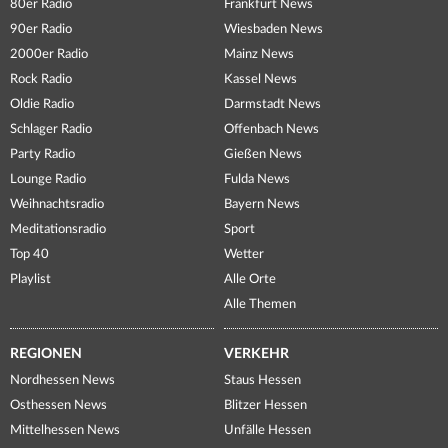
80er Radio
Frankfurt News
90er Radio
Wiesbaden News
2000er Radio
Mainz News
Rock Radio
Kassel News
Oldie Radio
Darmstadt News
Schlager Radio
Offenbach News
Party Radio
Gießen News
Lounge Radio
Fulda News
Weihnachtsradio
Bayern News
Meditationsradio
Sport
Top 40
Wetter
Playlist
Alle Orte
Alle Themen
REGIONEN
VERKEHR
Nordhessen News
Staus Hessen
Osthessen News
Blitzer Hessen
Mittelhessen News
Unfälle Hessen