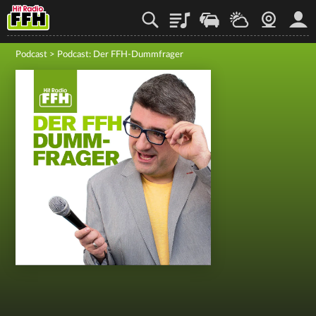
Playlist
Staupilot
Wetter
Webcam
Mein
Podcast
>
Podcast: Der FFH-Dummfrager