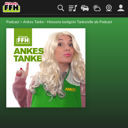
Playlist
Staupilot
Wetter
Webcam
Mein
Podcast
>
Ankes Tanke - Hessens lustigste Tankstelle als Podcast