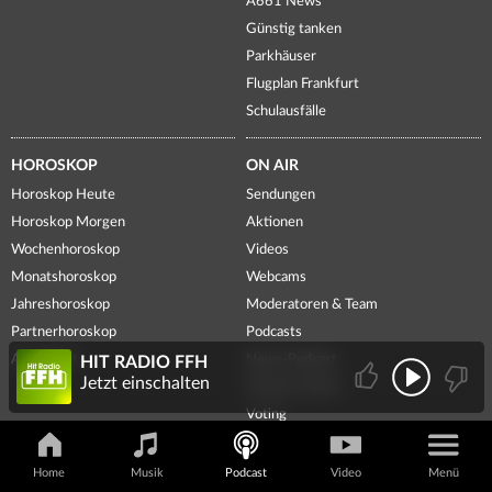
A661 News
Günstig tanken
Parkhäuser
Flugplan Frankfurt
Schulausfälle
HOROSKOP
ON AIR
Horoskop Heute
Sendungen
Horoskop Morgen
Aktionen
Wochenhoroskop
Videos
Monatshoroskop
Webcams
Jahreshoroskop
Moderatoren & Team
Partnerhoroskop
Podcasts
Aszendent
News-Podcast
HIT RADIO FFH
Jetzt einschalten
Themen-Ticker
Voting
FREIZEIT
FFH-WELT
Home
Musik
Podcast
Video
Menü