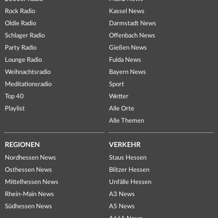
Rock Radio
Kassel News
Oldie Radio
Darmstadt News
Schlager Radio
Offenbach News
Party Radio
Gießen News
Lounge Radio
Fulda News
Weihnachtsradio
Bayern News
Meditationsradio
Sport
Top 40
Wetter
Playlist
Alle Orte
Alle Themen
REGIONEN
VERKEHR
Nordhessen News
Staus Hessen
Osthessen News
Blitzer Hessen
Mittelhessen News
Unfälle Hessen
Rhein-Main News
A3 News
Südhessen News
A5 News