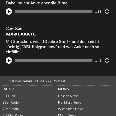
Dabei raucht Anke eher die Birne.
1:38
20.04.2026
ABI-PLAKATE
Mit Sprüchen, wie "13 Jahre Stoff - und doch nicht
süchtig", "ABI-Kalypse now" und was Anke noch so
einfällt ...
1:46
Du bist hier:
www.FFH.de
>>>
Podcast
RADIO
NEWS
FFH Live
Hessen News
80er Radio
Frankfurt News
90er Radio
Wiesbaden News
2000er Radio
Mainz News