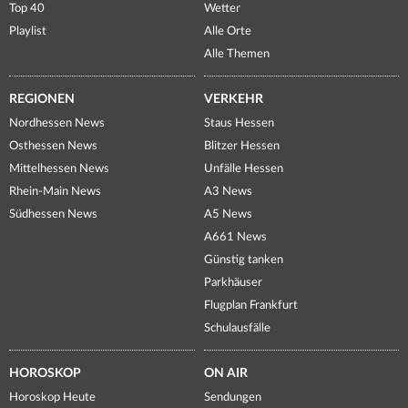
Top 40
Wetter
Playlist
Alle Orte
Alle Themen
REGIONEN
VERKEHR
Nordhessen News
Staus Hessen
Osthessen News
Blitzer Hessen
Mittelhessen News
Unfälle Hessen
Rhein-Main News
A3 News
Südhessen News
A5 News
A661 News
Günstig tanken
Parkhäuser
Flugplan Frankfurt
Schulausfälle
HOROSKOP
ON AIR
Horoskop Heute
Sendungen