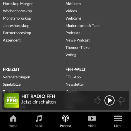
Horoskop Morgen
Aktionen
Wochenhoroskop
Videos
Monatshoroskop
Webcams
Jahreshoroskop
Moderatoren & Team
Partnerhoroskop
Podcasts
Aszendent
News-Podcast
Themen-Ticker
Voting
FREIZEIT
FFH-WELT
Veranstaltungen
FFH-App
Spielplätze
Newsletter
Rezepte
Kontakt
HIT RADIO FFH
Meditation
Frequenzen
Jetzt einschalten
Ausflugsziele
Jobs
Freizeit-Tipps
Führungen
Ticketshop
Presse
Home
Musik
Podcast
Video
Menü
Lotto Hessen
Radiowerbung