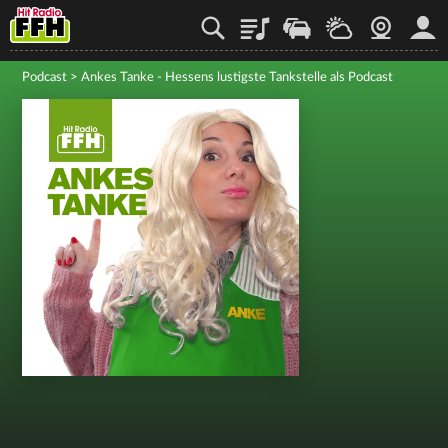
Playlist
Staupilot
Wetter
Webcam
Mein
Podcast
>
Ankes Tanke - Hessens lustigste Tankstelle als Podcast