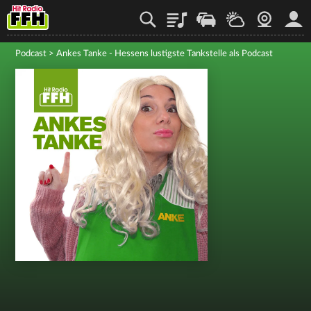
Playlist
Staupilot
Wetter
Webcam
Mein
Podcast
>
Ankes Tanke - Hessens lustigste Tankstelle als Podcast