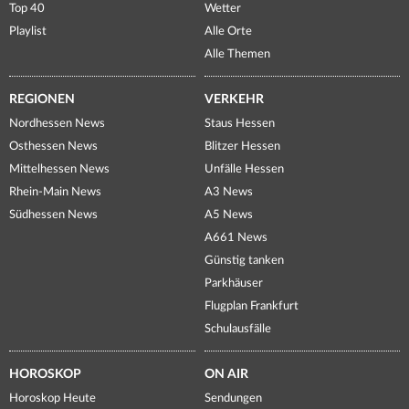
Top 40
Wetter
Playlist
Alle Orte
Alle Themen
REGIONEN
VERKEHR
Nordhessen News
Staus Hessen
Osthessen News
Blitzer Hessen
Mittelhessen News
Unfälle Hessen
Rhein-Main News
A3 News
Südhessen News
A5 News
A661 News
Günstig tanken
Parkhäuser
Flugplan Frankfurt
Schulausfälle
HOROSKOP
ON AIR
Horoskop Heute
Sendungen