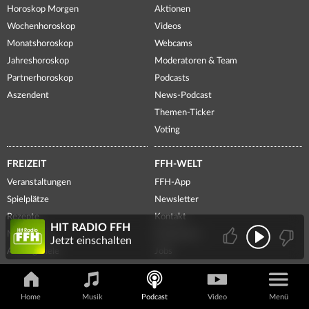
Horoskop Morgen
Aktionen
Wochenhoroskop
Videos
Monatshoroskop
Webcams
Jahreshoroskop
Moderatoren & Team
Partnerhoroskop
Podcasts
Aszendent
News-Podcast
Themen-Ticker
Voting
FREIZEIT
FFH-WELT
Veranstaltungen
FFH-App
Spielplätze
Newsletter
Rezepte
Kontakt
HIT RADIO FFH
Meditation
Frequenzen
Jetzt einschalten
Ausflugsziele
Jobs
Freizeit-Tipps
Führungen
Ticketshop
Presse
Home
Musik
Podcast
Video
Menü
Lotto Hessen
Radiowerbung