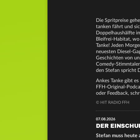
Die Spritpreise geh
tanken fährt und si
Doppelhaushälfte im
Bleifrei-Habitat, w
Tanke! Jeden Morge
neuesten Diesel-Ga
Geschichten von un
Comedy-Stimmtalent
den Stefan spricht 
Ankes Tanke gibt es
FFH-Original-Podcas
oder Feedback, schr
© HIT RADIO FFH
07.08.2026
DER EINSCH
Stefan muss heute a