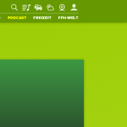
Playlist
Staupilot
Wetter
Webcam
Mein FFH
O
PODCAST
FREIZEIT
FFH-WELT