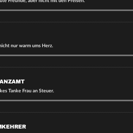
te Freunde, aber nicht mit den Preisen.
nicht nur warm ums Herz.
NANZAMT
kes Tanke Frau an Steuer.
MKEHRER