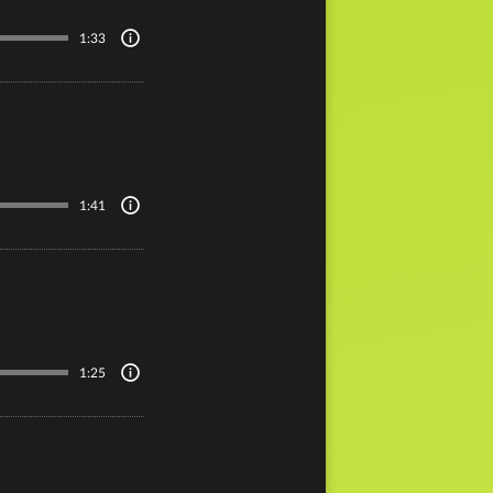
1:33
1:41
1:25