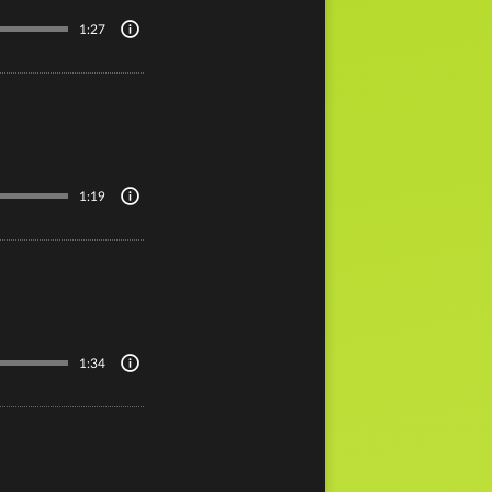
1:27
1:19
1:34