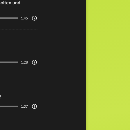
holten und
1:45
1:28
!
1:37