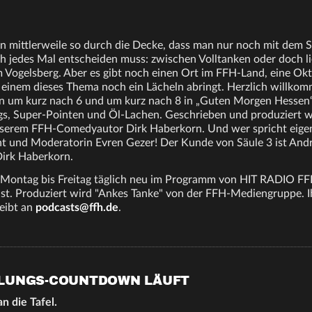
en mittlerweile so durch die Decke, dass man nur noch mit dem 
ch jedes Mal entscheiden muss: zwischen Volltanken oder doch li
 Vogelsberg. Aber es gibt noch einen Ort im FFH-Land, eine Okt
o einem dieses Thema noch ein Lächeln abringt. Herzlich willko
n um kurz nach 6 und um kurz nach 8 in „Guten Morgen Hessen“
gs, Super-Pointen und Öl-Lachen. Geschrieben und produziert w
serem FFH-Comedyautor Dirk Haberkorn. Und wer spricht eigen
 und Moderatorin Evren Gezer! Der Kunde von Säule 3 ist Andr
Dirk Haberkorn.
 Montag bis Freitag täglich neu im Programm von HIT RADIO FFH
t. Produziert wird "Ankes Tanke" von der FFH-Mediengruppe. I
eibt an
podcasts@ffh.de
.
ULUNGS-COUNTDOWN LÄUFT
n die Tafel.